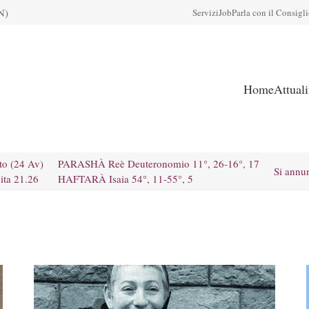
N)
Servizi
Job
Parla con il Consigl
Home
Attual
to (24 Av)
PARASHÀ Reè Deuteronomio 11°, 26-16°, 17
Si annu
ita 21.26
HAFTARÀ Isaia 54°, 11-55°, 5