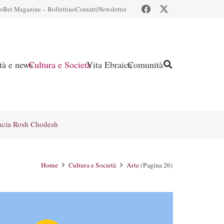
io
Bet Magazine – Bollettino
Contatti
Newsletter
ità e news
Cultura e Società
Vita Ebraica
Comunità
ncia Rosh Chodesh
Home
Cultura e Società
Arte
(Pagina 26)