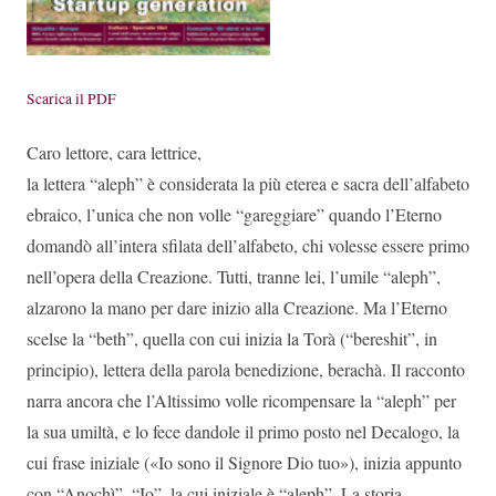
Scarica il PDF
Caro lettore, cara lettrice,
la lettera “aleph” è considerata la più eterea e sacra dell’alfabeto
ebraico, l’unica che non volle “gareggiare” quando l’Eterno
domandò all’intera sfilata dell’alfabeto, chi volesse essere primo
nell’opera della Creazione. Tutti, tranne lei, l’umile “aleph”,
alzarono la mano per dare inizio alla Creazione. Ma l’Eterno
scelse la “beth”, quella con cui inizia la Torà (“bereshit”, in
principio), lettera della parola benedizione, berachà. Il racconto
narra ancora che l’Altissimo volle ricompensare la “aleph” per
la sua umiltà, e lo fece dandole il primo posto nel Decalogo, la
cui frase iniziale («Io sono il Signore Dio tuo»), inizia appunto
con “Anochì”, “Io”, la cui iniziale è “aleph”. La storia