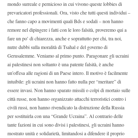
mondo surreale e pernicioso in cui vivono queste lobbies di
prevaricatori professionali. Ora, visto che tutti questi individui –
che fanno capo a movimenti quali Bds e sodali – non hanno
remore nel dipingere i fatti con le loro falsità, proveremo qui a
fare un po’ di chiarezza, anche e soprattutto per chi, tra noi,
nutre dubbi sulla moralità di Tsahal e del governo di
Gerusalemme. Veniamo al primo punto. Paragonare gli ucraini
ai palestinesi non soltanto è una patente falsità, è anche
un’offesa alle ragioni di un Paese intero. Il motivo è facilmente
intuibile: gli ucraini non hanno fatto nulla per “meritare” di
essere invasi. Non hanno sparato missili o colpi di mortaio sulle
città russe, non hanno organizzato attacchi terroristici contro i
civili russi, non hanno rivendicato la distruzione della Russia
per sostituirla con una “Grande Ucraina”. Al contrario delle
tante fazioni in cui sono divisi i palestinesi, gli ucraini hanno
mostrato unità e solidarietà, limitandosi a difendere il proprio