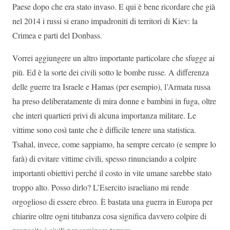
Paese dopo che era stato invaso. E qui è bene ricordare che già
nel 2014 i russi si erano impadroniti di territori di Kiev: la
Crimea e parti del Donbass.
Vorrei aggiungere un altro importante particolare che sfugge ai
più. Ed è la sorte dei civili sotto le bombe russe. A differenza
delle guerre tra Israele e Hamas (per esempio), l’Armata russa
ha preso deliberatamente di mira donne e bambini in fuga, oltre
che interi quartieri privi di alcuna importanza militare. Le
vittime sono così tante che è difficile tenere una statistica.
Tsahal, invece, come sappiamo, ha sempre cercato (e sempre lo
farà) di evitare vittime civili, spesso rinunciando a colpire
importanti obiettivi perché il costo in vite umane sarebbe stato
troppo alto. Posso dirlo? L’Esercito israeliano mi rende
orgoglioso di essere ebreo. È bastata una guerra in Europa per
chiarire oltre ogni titubanza cosa significa davvero colpire di