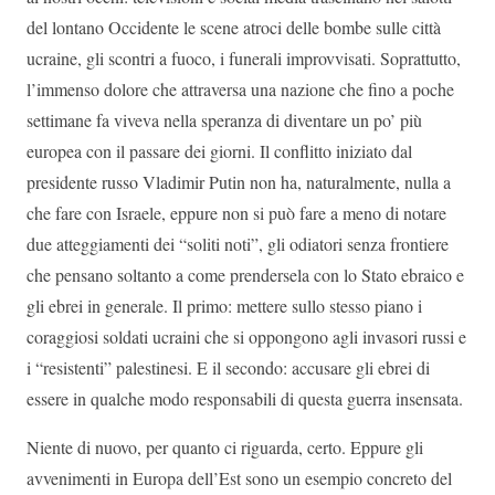
del lontano Occidente le scene atroci delle bombe sulle città
ucraine, gli scontri a fuoco, i funerali improvvisati. Soprattutto,
l’immenso dolore che attraversa una nazione che fino a poche
settimane fa viveva nella speranza di diventare un po’ più
europea con il passare dei giorni. Il conflitto iniziato dal
presidente russo Vladimir Putin non ha, naturalmente, nulla a
che fare con Israele, eppure non si può fare a meno di notare
due atteggiamenti dei “soliti noti”, gli odiatori senza frontiere
che pensano soltanto a come prendersela con lo Stato ebraico e
gli ebrei in generale. Il primo: mettere sullo stesso piano i
coraggiosi soldati ucraini che si oppongono agli invasori russi e
i “resistenti” palestinesi. E il secondo: accusare gli ebrei di
essere in qualche modo responsabili di questa guerra insensata.
Niente di nuovo, per quanto ci riguarda, certo. Eppure gli
avvenimenti in Europa dell’Est sono un esempio concreto del