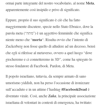
Meta
ormai parte integrante del nostro vocabolario, al nome
,
apparentemente così insipido e privo di significato.
Eppure, proprio il suo significato è ciò che ha fatto
maggiormente discutere, specie nello Stato Ebraico, dove la
parola meta (“מתה”) è un aggettivo femminile che significa
morta
niente meno che “
“. Risulta ovvio che l’intento di
Zuckerberg non fosse quello di alludere ad un decesso, bensì
che egli si riferisse al metaverso, ovvero a quel luogo “dove
giocheremo e ci connetteremo in 3D”, come ha spiegato lo
stesso fondatore di Facebook. Pardon, di Meta.
Il popolo israeliano, tuttavia, da sempre armato di sano
umorismo yiddish, non ha perso l’occasione di ironizzare
#FacebookDead
sull’accaduto e in un attimo l’hashtag
è
diventato virale. Così, anche
Zaka
, la principale associazione
israeliana di volontari in contesti di emergenza, ha twittato: