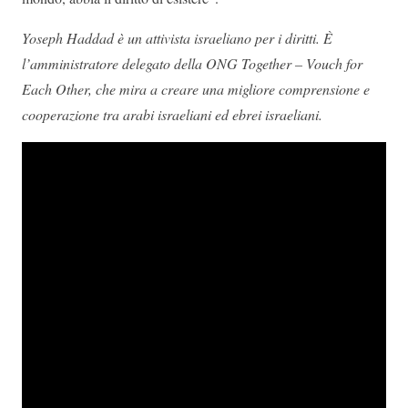
Yoseph Haddad è un attivista israeliano per i diritti. È
l’amministratore delegato della ONG Together – Vouch for
Each Other, che mira a creare una migliore comprensione e
cooperazione tra arabi israeliani ed ebrei israeliani.