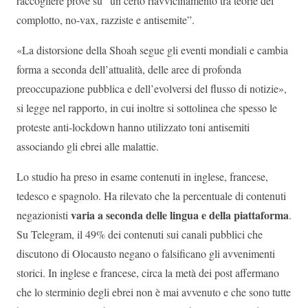
raccogliere prove su “un certo riavvicinamento tra teorie del
complotto, no-vax, razziste e antisemite”.
«La distorsione della Shoah segue gli eventi mondiali e cambia
forma a seconda dell’attualità, delle aree di profonda
preoccupazione pubblica e dell’evolversi del flusso di notizie»,
si legge nel rapporto, in cui inoltre si sottolinea che spesso le
proteste anti-lockdown hanno utilizzato toni antisemiti
associando gli ebrei alle malattie.
Lo studio ha preso in esame contenuti in inglese, francese,
tedesco e spagnolo. Ha rilevato che la percentuale di contenuti
varia a seconda delle lingua e della piattaforma
negazionisti
.
Su Telegram, il 49% dei contenuti sui canali pubblici che
discutono di Olocausto negano o falsificano gli avvenimenti
storici. In inglese e francese, circa la metà dei post affermano
che lo sterminio degli ebrei non è mai avvenuto e che sono tutte