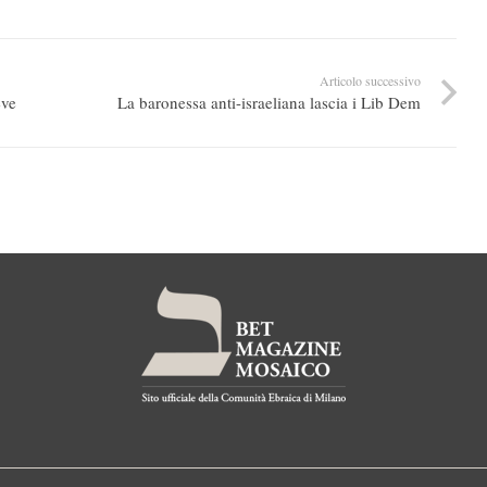
Articolo successivo
eve
La baronessa anti-israeliana lascia i Lib Dem