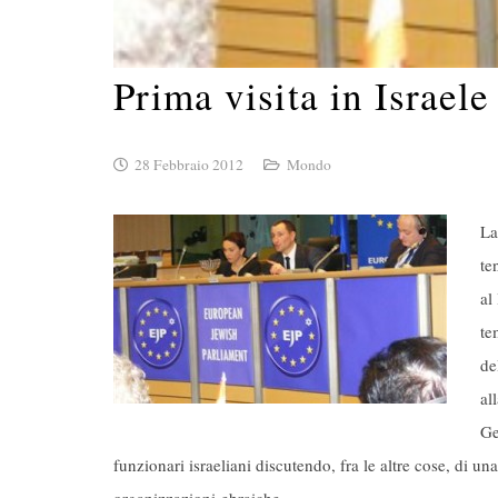
Prima visita in Israele
28 Febbraio 2012
Mondo
La
te
al
te
de
al
Ge
funzionari israeliani discutendo, fra le altre cose, di un
organizzazioni ebraiche.