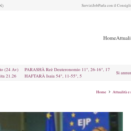
N)
Servizi
Job
Parla con il Consigl
Home
Attual
to (24 Av)
PARASHÀ Reè Deuteronomio 11°, 26-16°, 17
Si annu
ita 21.26
HAFTARÀ Isaia 54°, 11-55°, 5
Home
Attualità e