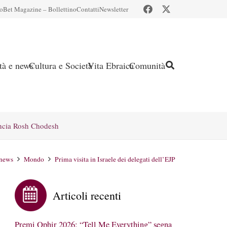
io
Bet Magazine – Bollettino
Contatti
Newsletter
ità e news
Cultura e Società
Vita Ebraica
Comunità
ncia Rosh Chodesh
 news
Mondo
Prima visita in Israele dei delegati dell’EJP
Articoli recenti
Premi Ophir 2026: “Tell Me Everything” segna