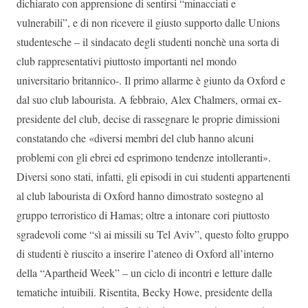
dichiarato con apprensione di sentirsi “minacciati e
vulnerabili”, e di non ricevere il giusto supporto dalle Unions
studentesche – il sindacato degli studenti nonchè una sorta di
club rappresentativi piuttosto importanti nel mondo
universitario britannico-. Il primo allarme è giunto da Oxford e
dal suo club labourista. A febbraio, Alex Chalmers, ormai ex-
presidente del club, decise di rassegnare le proprie dimissioni
constatando che «diversi membri del club hanno alcuni
problemi con gli ebrei ed esprimono tendenze intolleranti».
Diversi sono stati, infatti, gli episodi in cui studenti appartenenti
al club labourista di Oxford hanno dimostrato sostegno al
gruppo terroristico di Hamas; oltre a intonare cori piuttosto
sgradevoli come “sì ai missili su Tel Aviv”, questo folto gruppo
di studenti è riuscito a inserire l’ateneo di Oxford all’interno
della “Apartheid Week” – un ciclo di incontri e letture dalle
tematiche intuibili. Risentita, Becky Howe, presidente della