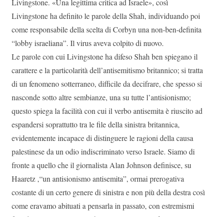
Livingstone. «Una legittima critica ad Israele», così
Livingstone ha definito le parole della Shah, individuando poi
come responsabile della scelta di Corbyn una non-ben-definita
“lobby israeliana”. Il virus aveva colpito di nuovo.
Le parole con cui Livingstone ha difeso Shah ben spiegano il
carattere e la particolarità dell’antisemitismo britannico; si tratta
di un fenomeno sotterraneo, difficile da decifrare, che spesso si
nasconde sotto altre sembianze, una su tutte l’antisionismo;
questo spiega la facilità con cui il verbo antisemita è riuscito ad
espandersi soprattutto tra le file della sinistra britannica,
evidentemente incapace di distinguere le ragioni della causa
palestinese da un odio indiscriminato verso Israele. Siamo di
fronte a quello che il giornalista Alan Johnson definisce, su
Haaretz ,“un antisionismo antisemita”, ormai prerogativa
costante di un certo genere di sinistra e non più della destra così
come eravamo abituati a pensarla in passato, con estremismi