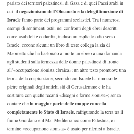
parlato dei territori palestinesi, di Gaza e di quei Paesi arabi in
negazionismo dell’Olocausto
delegittimazione di
cui il
e la
Israele
fanno parte dei programmi scolastici. Tra i numerosi
esempi di sentimenti ostili nei confronti degli ebrei descritti
come «subdoli e codardi», incluso un esplicito odio verso
Israele, eccone alcuni: un libro di testo collega la zia di
Maometto che ha bastonato a morte un ebreo a una domanda
agli studenti sulla fermezza delle donne palestinesi di fronte
all’«occupazione sionista ebraica»; un altro testo promuove una
teoria della cospirazione, secondo cui Israele ha rimosso le
pietre originali degli antichi siti di Gerusalemme e le ha
sostituite con quelle recanti «disegni e forme sioniste»; senza
la maggior parte delle mappe cancella
contare che
completamente lo Stato di Israele
, raffigurando la terra tra il
fiume Giordano e il Mar Mediterraneo come Palestina, e il
termine «occupazione sionista» è usato per riferirsi a Israele.