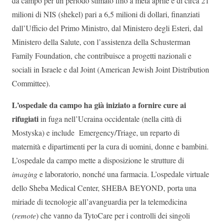
da campo per un periodo stimato fino a metà aprile è di circa 21
milioni di NIS (shekel) pari a 6,5 milioni di dollari, finanziati
dall’Ufficio del Primo Ministro, dal Ministero degli Esteri, dal
Ministero della Salute, con l’assistenza della Schusterman
Family Foundation, che contribuisce a progetti nazionali e
sociali in Israele e dal Joint (American Jewish Joint Distribution
Committee).
L’ospedale da campo ha già iniziato a fornire cure ai
rifugiati
in fuga nell’Ucraina occidentale (nella città di
Mostyska) e include Emergency/Triage, un reparto di
maternità e dipartimenti per la cura di uomini, donne e bambini.
L’ospedale da campo mette a disposizione le strutture di
imaging
e laboratorio, nonché una farmacia. L’ospedale virtuale
dello Sheba Medical Center, SHEBA BEYOND, porta una
miriade di tecnologie all’avanguardia per la telemedicina
(
remote
) che vanno da TytoCare per i controlli dei singoli