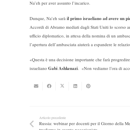
Na’eh per aver assunto l’incarico.
il primo israeliano ad avere un p
Dunque, Na’eh sarà
Accordi di Abramo mediati dagli Stati Uniti lo scorso 
ufficio diplomatico, in attesa della nomina di un ambasci
l’apertura dell’ambasciata aiuterà a espandere le relazion
«Questa è una decisione importante che farà progredire gl
Gabi Ashkenazi
israeliano
. «Non vediamo l’ora di accog
Articolo precedente
Russia: webinar per docenti per il Giorno della M
trasforma in evento negazionista