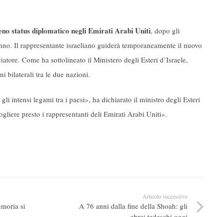
ieno status diplomatico negli Emirati Arabi Uniti
, dopo gli
anno. Il rappresentante israeliano guiderà temporaneamente il nuovo
atore. Come ha sottolineato il Ministero degli Esteri d’Israele,
i bilaterali tra le due nazioni.
i intensi legami tra i paesi», ha dichiarato il ministro degli Esteri
liere presto i rappresentanti deli Emirati Arabi Uniti».
Articolo successivo
emoria si
A 76 anni dalla fine della Shoah: gli
ebrei tedeschi oggi