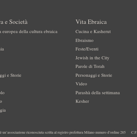
a e Società
Vita Ebraica
a europea della cultura ebraica
Cucina e Kasherut
Ebraismo
ia
Feste/Eventi
Jewish in the City
Parole di Torah
ggi e Storie
Personaggi e Storie
Video
olo
Parashà della settimana
no
Kesher
gia
 un’associazione riconosciuta scritta al registro prefettura Milano numero d’ordine 285
C.F