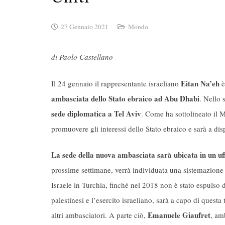
27 Gennaio 2021
Mondo
di Paolo Castellano
Eitan Na’eh
Il 24 gennaio il rappresentante israeliano
è
ambasciata dello Stato ebraico ad Abu Dhabi
. Nello 
sede diplomatica a Tel Aviv
. Come ha sottolineato il M
promuovere gli interessi dello Stato ebraico e sarà a dis
La sede della nuova ambasciata sarà ubicata in un u
prossime settimane, verrà individuata una sistemazione
Israele in Turchia, finché nel 2018 non è stato espulso 
palestinesi e l’esercito israeliano, sarà a capo di questa
Emanuele Giaufret
altri ambasciatori. A parte ciò,
, am