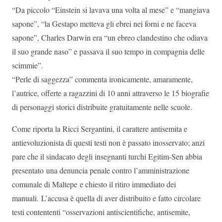
“Da piccolo “Einstein si lavava una volta al mese” e “mangiava
sapone”, “la Gestapo metteva gli ebrei nei forni e ne faceva
sapone”, Charles Darwin era “un ebreo clandestino che odiava
il suo grande naso” e passava il suo tempo in compagnia delle
scimmie”.
“Perle di saggezza” commenta ironicamente, amaramente,
l’autrice, offerte a ragazzini di 10 anni attraverso le 15 biografie
di personaggi storici distribuite gratuitamente nelle scuole.
Come riporta la Ricci Sergantini, il carattere antisemita e
antievoluzionista di questi testi non è passato inosservato; anzi
pare che il sindacato degli insegnanti turchi Egitim-Sen abbia
presentato una denuncia penale contro l’amministrazione
comunale di Maltepe e chiesto il ritiro immediato dei
manuali. L’accusa è quella di aver distribuito e fatto circolare
testi contententi “osservazioni antiscientifiche, antisemite,