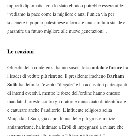
rapporti diplomatici con lo stato ebraico potrebbe essere utile:
“vediamo la pace come la migliore e anzi l’unica via per
sostenere il popolo palestinese a formare una struttura statale e
garantire un futuro migliore alle nuove generazioni”.
Le reazioni
scandalo e furore
Gli echi della conferenza hanno suscitato
tra
Barham
i leader di vedute più ristrette. Il presidente iracheno
Salih
ha definito l’evento “illegale” e ha accusato i partecipanti
di intenti eversivi, mentre le forze dell’ordine hanno emesso
mandati d’arresto contro gli oratori e minacciato di identificare
e catturare anche l’auditorio. L’influente religioso sciita
Muqtada al-Sadr, già capo di una delle più grosse milizie
antiamericane, ha intimato a Erbil di impegnarsi a evitare che
possano ripetersi altri meeting “di terroristi sionisti”.