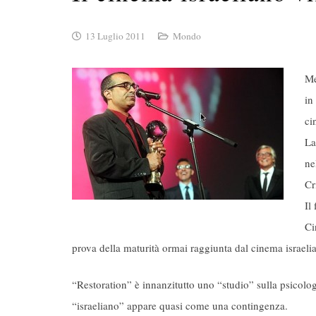
13 Luglio 2011
Mondo
Me
in
ci
La
ne
Cr
Il
Ci
prova della maturità ormai raggiunta dal cinema israeli
“Restoration” è innanzitutto uno “studio” sulla psicol
“israeliano” appare quasi come una contingenza.