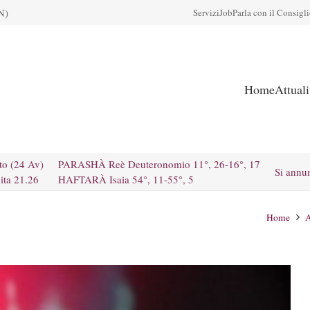
N)
Servizi
Job
Parla con il Consigl
Home
Attual
to (24 Av)
PARASHÀ Reè Deuteronomio 11°, 26-16°, 17
Si annu
ita 21.26
HAFTARÀ Isaia 54°, 11-55°, 5
Home
A