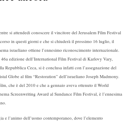
ntre si attendedi conoscere il vincitore del Jerusalem Film Festival
 corso in questi giorni e che si chiuderà il prossimo 16 luglio, il
nema israeliano ottiene l’ennesimo riconoscimento internazionale.
 46a edizione dell’International Film Festival di Karlovy Vary,
lla Repubblica Ceca, si è conclusa infatti con l’assegnazione del
istal Globe al film “Restoration” dell’israeliano Joseph Madmony.
 film, che è del 2010 e che a gennaio aveva ottenuto il World
nema Screenwriting Award al Sundance Film Festival, è l’ennesima
ano.
ogia e l’animo dell’uomo contemporaneo, dove l’elemento