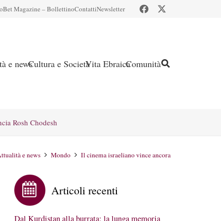
io
Bet Magazine – Bollettino
Contatti
Newsletter
ità e news
Cultura e Società
Vita Ebraica
Comunità
ncia Rosh Chodesh
ttualità e news
Mondo
Il cinema israeliano vince ancora
Articoli recenti
Dal Kurdistan alla burrata: la lunga memoria