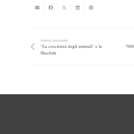
Articolo precedente
“La coscienza degli animali” e la
7000
Shechità