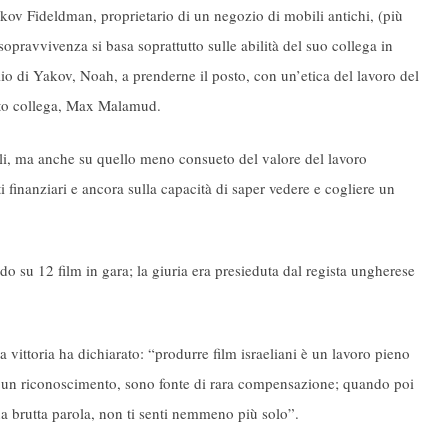
 Yakov Fideldman, proprietario di un negozio di mobili antichi, (più
 sopravvivenza si basa soprattutto sulle abilità del suo collega in
glio di Yakov, Noah, a prenderne il posto, con un’etica del lavoro del
unto collega, Max Malamud.
igli, ma anche su quello meno consueto del valore del lavoro
i finanziari e ancora sulla capacità di saper vedere e cogliere un
o su 12 film in gara; la giuria era presieduta dal regista ungherese
a vittoria ha dichiarato: “produrre film israeliani è un lavoro pieno
ieni un riconoscimento, sono fonte di rara compensazione; quando poi
una brutta parola, non ti senti nemmeno più solo”.