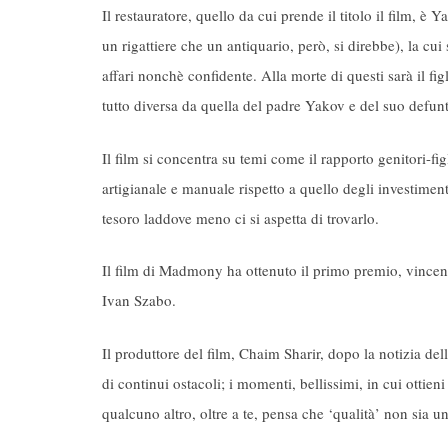
Il restauratore, quello da cui prende il titolo il film, è
un rigattiere che un antiquario, però, si direbbe), la cui
affari nonchè confidente. Alla morte di questi sarà il fi
tutto diversa da quella del padre Yakov e del suo def
Il film si concentra su temi come il rapporto genitori-f
artigianale e manuale rispetto a quello degli investiment
tesoro laddove meno ci si aspetta di trovarlo.
Il film di Madmony ha ottenuto il primo premio, vincend
Ivan Szabo.
Il produttore del film, Chaim Sharir, dopo la notizia dell
di continui ostacoli; i momenti, bellissimi, in cui ott
qualcuno altro, oltre a te, pensa che ‘qualità’ non sia 