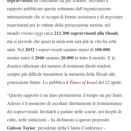
sopravvissuti
all’Olocausto sta per scadere. Secondo il
rapporto pubblicato questa settimana dall’organizzazione
internazionale che si occupa di fornire assistenza e di negoziare
risarcimenti per le vittime della persecuzione nazista, nel
211.300 sopravvissuti alla Shoah
mondo vivono oggi circa
,
ma si prevede che quasi la metà non sarà più in vita fra sette
2032
100.000
anni. Nel
i sopravvissuti saranno meno di
,
2040
20.000
mentre entro il
saranno
in tutto il mondo. E la
drastica riduzione del numero di testimoni diretti renderà
sempre più difficile trasmettere la memoria della Shoah alle
generazioni future. Lo pubblica il
Times of Israel
del 22 aprile.
“Questo rapporto è un duro promemoria: il tempo sta per finire.
Adesso è il momento di ascoltare direttamente le testimonianze
dei sopravvissuti. Invitateli a parlare nelle scuole, nei luoghi di
culto, nelle istituzioni – ha dichiarato a questo proposito
Gideon Taylor
, presidente della Claims Conference -.