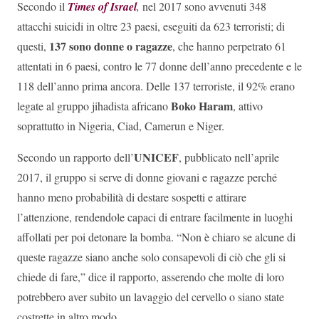
Secondo il
Times of Israel
,
nel 2017 sono avvenuti 348
attacchi suicidi in oltre 23 paesi, eseguiti da 623 terroristi; di
137 sono donne o ragazze
questi,
, che hanno perpetrato 61
attentati in 6 paesi, contro le 77 donne dell’anno precedente e le
118 dell’anno prima ancora. Delle 137 terroriste, il 92% erano
Boko Haram
legate al gruppo jihadista africano
, attivo
soprattutto in Nigeria, Ciad, Camerun e Niger.
UNICEF
Secondo un rapporto dell’
, pubblicato nell’aprile
2017, il gruppo si serve di donne giovani e ragazze perché
hanno meno probabilità di destare sospetti e attirare
l’attenzione, rendendole capaci di entrare facilmente in luoghi
affollati per poi detonare la bomba. “Non è chiaro se alcune di
queste ragazze siano anche solo consapevoli di ciò che gli si
chiede di fare,” dice il rapporto, asserendo che molte di loro
potrebbero aver subito un lavaggio del cervello o siano state
costrette in altro modo.