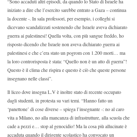
“Sono accaduti altri episodi, da quando lo Stato di Israele ha
iniziato a dire che l’esercito sarebbe entrato a Gaza – continua
la docente -. In sala professori, per esempio, i colleghi si
dicevano scandalizzati sostenendo che Israele aveva dichiarato
guerra ai palestinesi! Quella volta, con più sangue freddo, ho
risposto dicendo che Israele non aveva dichiarato guerra ai
palestinesi e che c’era stato un pogrom con 1.200 morti… ma
la loro controrisposta è stata: “Quello non è un atto di guerra”!
Questo è il clima che rispira e questo è ciò che queste persone
insegnano nelle classi”.
Il liceo dove insegna L.V è inoltre stato di recente occupato
dagli studenti, in protesta su vari temi. “Hanno fatto un
‘panettone’ di cose diverse – spiega l’insegnante -: no al caro
vita a Milano, no alla mancanza di infrastrutture, alla scuola che
cade a pezzi e… stop al genocidio! Ma la cosa più allucinate è
accaduta quando il dirigente scolastico ha convocato un