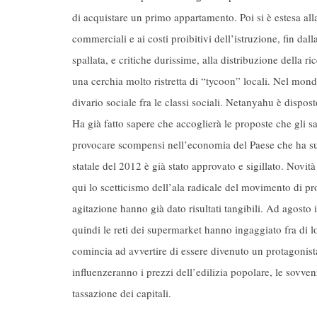
di acquistare un primo appartamento. Poi si è estesa alla
commerciali e ai costi proibitivi dell’istruzione, fin dal
spallata, e critiche durissime, alla distribuzione della ri
una cerchia molto ristretta di “tycoon” locali. Nel mond
divario sociale fra le classi sociali. Netanyahu è dispos
Ha già fatto sapere che accoglierà le proposte che gli
provocare scompensi nell’economia del Paese che ha sup
statale del 2012 è già stato approvato e sigillato. Novità
qui lo scetticismo dell’ala radicale del movimento di pro
agitazione hanno già dato risultati tangibili. Ad agosto 
quindi le reti dei supermarket hanno ingaggiato fra di lor
comincia ad avvertire di essere divenuto un protagonista
influenzeranno i prezzi dell’edilizia popolare, le sovvenz
tassazione dei capitali.