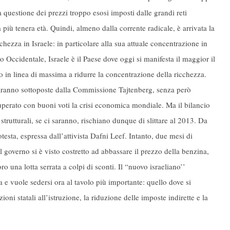
 questione dei prezzi troppo esosi imposti dalle grandi reti
la più tenera età. Quindi, almeno dalla corrente radicale, è arrivata la
cchezza in Israele: in particolare alla sua attuale concentrazione in
o Occidentale, Israele è il Paese dove oggi si manifesta il maggior il
to in linea di massima a ridurre la concentrazione della ricchezza.
 saranno sottoposte dalla Commissione Tajtenberg, senza però
erato con buoni voti la crisi economica mondiale. Ma il bilancio
 strutturali, se ci saranno, rischiano dunque di slittare al 2013. Da
testa, espressa dall’attivista Dafni Leef. Intanto, due mesi di
il governo si è visto costretto ad abbassare il prezzo della benzina,
o una lotta serrata a colpi di sconti. Il “nuovo israeliano’’
 e vuole sedersi ora al tavolo più importante: quello dove si
ioni statali all’istruzione, la riduzione delle imposte indirette e la