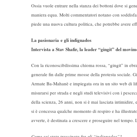
Ossia vuole entrare nella stanza dei bottoni dove si gene
maniera equa. Molti commentatori notano con soddisfazi
piede una nuova cultura politica, che potrebbe avere eff
La pasionaria e gli indignados
Intervista a Stav Shafir, la leader “gingit” del movim
Con la riconoscibilissima chioma rossa, “gingit” in ebra
generale fin dalle prime mosse della protesta sociale. Gi
Armate Ba-Mahanè e impiegata ora in un sito web di life-st
misurarsi per strada e negli studi televisivi con i pesceca
della scienza, 26 anni, non si è mai lasciata intimidire,
si è concessa qualche momento di respiro e ha illustrato 
avverte, è destinata a crescere e proseguire nel tempo. 
Come sei stata trascinata fra gli “indignados”?