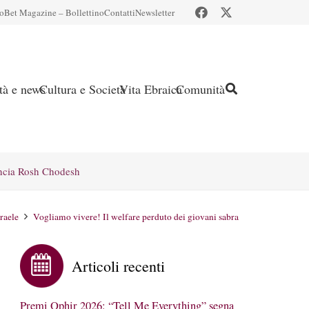
io
Bet Magazine – Bollettino
Contatti
Newsletter
ità e news
Cultura e Società
Vita Ebraica
Comunità
ncia Rosh Chodesh
sraele
Vogliamo vivere! Il welfare perduto dei giovani sabra
Articoli recenti
Premi Ophir 2026: “Tell Me Everything” segna