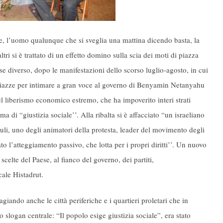
aele, l’uomo qualunque che si sveglia una mattina dicendo basta, la
i si è trattato di un effetto domino sulla scia dei moti di piazza
ese diverso, dopo le manifestazioni dello scorso luglio-agosto, in cui
e piazze per intimare a gran voce al governo di Benyamin Netanyahu
el liberismo economico estremo, che ha impoverito interi strati
 di “giustizia sociale’’. Alla ribalta si è affacciato “un israeliano
uli, uno degli animatori della protesta, leader del movimento degli
o l’atteggiamento passivo, che lotta per i propri diritti’’. Un nuovo
scelte del Paese, al fianco del governo, dei partiti,
cale Histadrut.
agiando anche le città periferiche e i quartieri proletari che in
Lo slogan centrale: “Il popolo esige giustizia sociale”, era stato