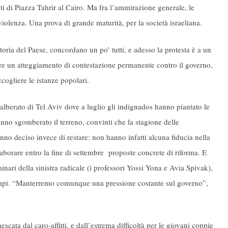
ti di Piazza Tahrir al Cairo. Ma fra l’ammirazione generale, le
violenza. Una prova di grande maturità, per la società israeliana.
storia del Paese, concordano un po’ tutti, e adesso la protesta è a un
ere un atteggiamento di contestazione permanente contro il governo,
ccogliere le istanze popolari.
 alberato di Tel Aviv dove a luglio gli indignados hanno piantato le
anno sgomberato il terreno, convinti che la stagione delle
hanno deciso invece di restare: non hanno infatti alcuna fiducia nella
borare entro la fine di settembre proposte concrete di riforma. E
ari della sinistra radicale (i professori Yossi Yona e Avia Spivak),
i campi. “Manterremo comunque una pressione costante sul governo”,
escata dal caro-affitti, e dall’estrema difficoltà per le giovani coppie