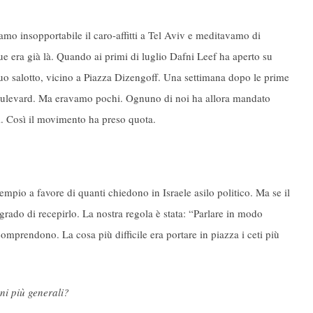
o insopportabile il caro-affitti a Tel Aviv e meditavamo di
ue era già là. Quando ai primi di luglio Dafni Leef ha aperto su
suo salotto, vicino a Piazza Dizengoff. Una settimana dopo le prime
Boulevard. Ma eravamo pochi. Ognuno di noi ha allora mandato
ci. Così il movimento ha preso quota.
sempio a favore di quanti chiedono in Israele asilo politico. Ma se il
rado di recepirlo. La nostra regola è stata: “Parlare in modo
a comprendono. La cosa più difficile era portare in piazza i ceti più
oni più generali?