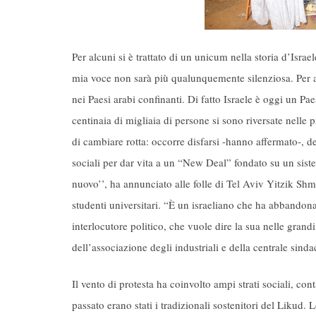
Per alcuni si è trattato di un unicum nella storia d’Isr
mia voce non sarà più qualunquemente silenziosa. Per altr
nei Paesi arabi confinanti. Di fatto Israele è oggi un Pa
centinaia di migliaia di persone si sono riversate nell
di cambiare rotta: occorre disfarsi -hanno affermato-, d
sociali per dar vita a un “New Deal” fondato su un sistema
nuovo’’, ha annunciato alle folle di Tel Aviv Yitzik Shm
studenti universitari. “È un israeliano che ha abbandonat
interlocutore politico, che vuole dire la sua nelle grandi 
dell’associazione degli industriali e della centrale sinda
Il vento di protesta ha coinvolto ampi strati sociali, cont
passato erano stati i tradizionali sostenitori del Likud. 