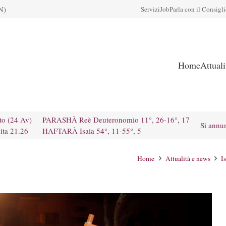
N)
Servizi
Job
Parla con il Consigl
Home
Attual
to (24 Av)
PARASHÀ Reè Deuteronomio 11°, 26-16°, 17
Si annu
ita 21.26
HAFTARÀ Isaia 54°, 11-55°, 5
Home
Attualità e news
I