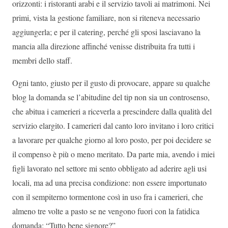
orizzonti: i ristoranti arabi e il servizio tavoli ai matrimoni. Nei
primi, vista la gestione familiare, non si riteneva necessario
aggiungerla; e per il catering, perché gli sposi lasciavano la
mancia alla direzione affinché venisse distribuita fra tutti i
membri dello staff.
Ogni tanto, giusto per il gusto di provocare, appare su qualche
blog la domanda se l’abitudine del tip non sia un controsenso,
che abitua i camerieri a riceverla a prescindere dalla qualità del
servizio elargito. I camerieri dal canto loro invitano i loro critici
a lavorare per qualche giorno al loro posto, per poi decidere se
il compenso è più o meno meritato. Da parte mia, avendo i miei
figli lavorato nel settore mi sento obbligato ad aderire agli usi
locali, ma ad una precisa condizione: non essere importunato
con il sempiterno tormentone così in uso fra i camerieri, che
almeno tre volte a pasto se ne vengono fuori con la fatidica
domanda: “Tutto bene signore?”