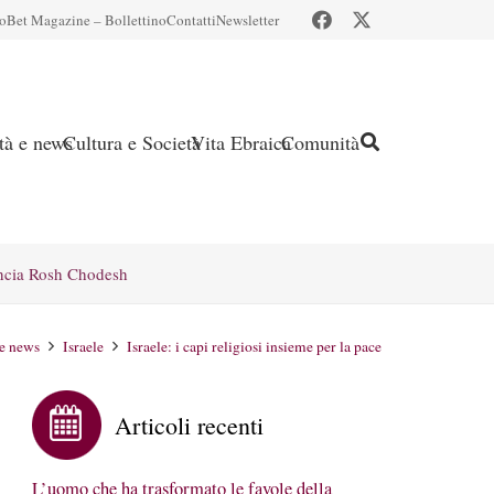
io
Bet Magazine – Bollettino
Contatti
Newsletter
ità e news
Cultura e Società
Vita Ebraica
Comunità
ncia Rosh Chodesh
 e news
Israele
Israele: i capi religiosi insieme per la pace
Articoli recenti
L’uomo che ha trasformato le favole della