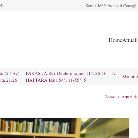
N)
Servizi
Job
Parla con il Consigl
Home
Attual
to (24 Av)
PARASHÀ Reè Deuteronomio 11°, 26-16°, 17
Si annu
ita 21.26
HAFTARÀ Isaia 54°, 11-55°, 5
Home
Attualità