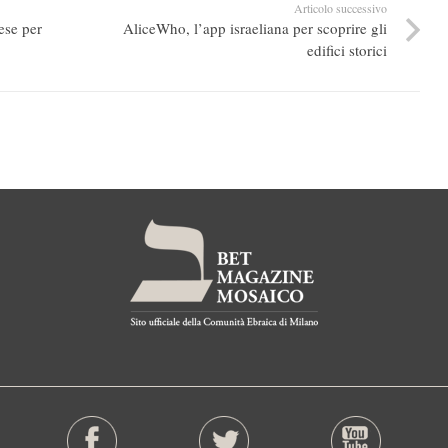
Articolo successivo
ese per
AliceWho, l’app israeliana per scoprire gli
edifici storici