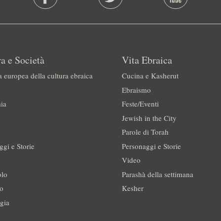
a e Società
Vita Ebraica
a europea della cultura ebraica
Cucina e Kasherut
Ebraismo
ia
Feste/Eventi
Jewish in the City
Parole di Torah
ggi e Storie
Personaggi e Storie
Video
olo
Parashà della settimana
no
Kesher
gia