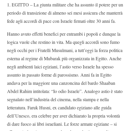
1. EGITTO – La giunta militare che ha assunto il potere per un
periodo di transizione di almeno sei mesi assicura che manterrà
fede agli accordi di pace con Israele firmati oltre 30 anni fa.
Hanno avuto effetti benefici per entrambi i popoli e dunque la
logica vuole che restino in vita. Ma quegli accordi sono fumo
negli occhi per i Fratelli Musulmani, a tutt’oggi la forza politica
esterna al regime di Mubarak più organizzata in Egitto. Anche
negli ambienti laici egiziani, l’astio verso Israele ha spesso
assunto in passato forme di parossismo. Anni fa in Egitto
andava per la maggiore una canzoncina del bardo Shaaban
Abdel Rahim intitolata: “Io odio Israele”. Analogo astio è stato
segnalato nell’industria del cinema, nella stampa e nella
letteratura. Faruk Husni, ex candidato egiziano alle guida
dell’Unesco, era celebre per aver dichiarato la propria volontà
di dare fuoco ai libri israeliani. Le forze armate egiziane – si