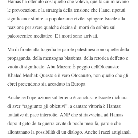
Hamas ha ottenuto così quello che voleva, quello cui miravano
le provocazioni e la strategia della tensione che i lanci ripetuti
significano: sfinire la popolazione civile, spingere Israele alla
reazione per avere qualche decina di morti da esibire sul
palcoscenico mediatico. E i morti sono arrivati.
Ma di fronte alla tragedia le parole palestinesi sono quelle della
propaganda, della menzogna blasfema, della retorica deffetto e
vuota di significato. Abu Mazen: È peggio dellOlocausto;
Khaled Meshal: Questo è il vero Olocausto, non quello che gli
ebrei pretendono sia accaduto in Europa.
Anche se l’operazione sul terreno è conclusa e Israele dichiara
di aver “raggiunto gli obiettivi”, a cantare vittoria è Hamas:
trattative di pace interrotte, ANP che si riavvicina ad Hamas
dopo il gelo della guerra civile di pochi mesi fa, parole che
allontanano la possibilità di un dialogo. Anche i razzi artigianali