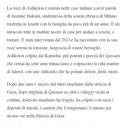
La voce di Ashkelon è entrata nelle case italiane con le parole
di Jasmine Hakimi, studentessa della scuola ebraica di Milano
trasferita in Israele con la famiglia da poco più di un anno: È un
miracolo tutte le mattine uscire di casa per andare a scuola, e
tornare. È stata intervistata dal TG3 e ha raccontato con la sua
voce serena la tensione, langoscia di essere bersaglio.
Ashkelon colpita dai Katiusha, più potenti e precisi dei Qassam
che ormai da sette anni minacciano e colpiscono la città martire
di Sderot, con uno stillicidio che ha portato dolore, feriti, morti.
Dopo due anni e mezzo dal ritiro israeliano dalla striscia di
Gaza, dopo migliaia di Qassam su città e villaggi vicini al
confine, lesercito israeliano ha reagito, ha colpito con razzi i
depositi di missili, i camion che li trasportano, è entrato per
alcune ore nella Striscia di Gaza.