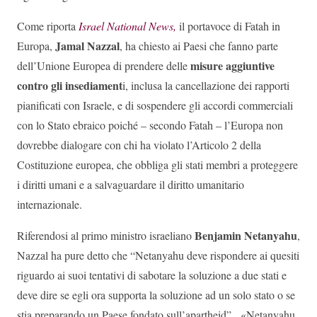
Come riporta
Israel National News,
il portavoce di Fatah in
Jamal Nazzal
Europa,
, ha chiesto ai Paesi che fanno parte
misure aggiuntive
dell’Unione Europea di prendere delle
contro gli insediament
i, inclusa la cancellazione dei rapporti
pianificati con Israele, e di sospendere gli accordi commerciali
con lo Stato ebraico poiché – secondo Fatah – l’Europa non
dovrebbe dialogare con chi ha violato l’Articolo 2 della
Costituzione europea, che obbliga gli stati membri a proteggere
i diritti umani e a salvaguardare il diritto umanitario
internazionale.
Benjamin Netanyahu
Riferendosi al primo ministro israeliano
,
Nazzal ha pure detto che “Netanyahu deve rispondere ai quesiti
riguardo ai suoi tentativi di sabotare la soluzione a due stati e
deve dire se egli ora supporta la soluzione ad un solo stato o se
stia preparando un Paese fondato sull’apartheid”. «Netanyahu