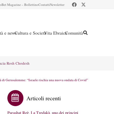
io
Bet Magazine – Bollettino
Contatti
Newsletter
ità e news
Cultura e Società
Vita Ebraica
Comunità
ncia Rosh Chodesh
à di Gerusalemme: “Israele rischia una nuova ondata di Covid”
Articoli recenti
Parashat Reè. La Tzedakà, uno dei principi