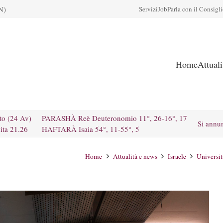
N)
Servizi
Job
Parla con il Consigl
Home
Attual
to (24 Av)
PARASHÀ Reè Deuteronomio 11°, 26-16°, 17
Si annu
ita 21.26
HAFTARÀ Isaia 54°, 11-55°, 5
Home
Attualità e news
Israele
Universit