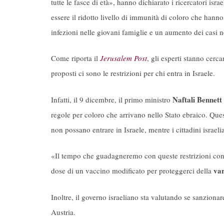
tutte le fasce di età», hanno dichiarato i ricercatori isra
essere il ridotto livello di immunità di coloro che hanno
infezioni nelle giovani famiglie e un aumento dei casi n
Come riporta il
Jerusalem Post
, gli esperti stanno cerc
proposti ci sono le restrizioni per chi entra in Israele.
Naftali Bennett
Infatti, il 9 dicembre, il primo ministro
regole per coloro che arrivano nello Stato ebraico. Quest
non possano entrare in Israele, mentre i cittadini israeli
«Il tempo che guadagneremo con queste restrizioni conse
va
dose di un vaccino modificato per proteggerci della
Inoltre, il governo israeliano sta valutando se sanzion
Austria.