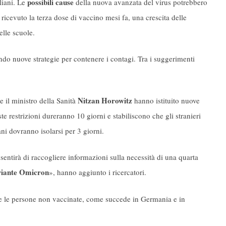
possibili cause
eliani. Le
della nuova avanzata del virus potrebbero
 ricevuto la terza dose di vaccino mesi fa, una crescita delle
elle scuole.
ando nuove strategie per contenere i contagi. Tra i suggerimenti
Nitzan Horowitz
e il ministro della Sanità
hanno istituito nuove
e restrizioni dureranno 10 giorni e stabiliscono che gli stranieri
ani dovranno isolarsi per 3 giorni.
ntirà di raccogliere informazioni sulla necessità di una quarta
riante Omicron
», hanno aggiunto i ricercatori.
are le persone non vaccinate, come succede in Germania e in