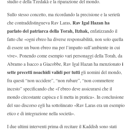
studio e della Tzedakà e la riparazione del mondo.
Sullo stesso concetto, ma ricordando la precisione e la serietà
Rav Igal Hazan ha
che contraddistingueva Rav Laras,
parlato del patriarca della Torah, Itzhak,
enfatizzando il
fatto che «ogni ebreo ha diverse responsabilità, non solo quella
di essere un buon ebreo ma per l’impatto sull’ambiente in cui
vive». Ponendo come esempio vari personaggi della Torah, da
i
Abramo a Isacco a Giacobbe, Rav Igal Hazan ha menzionato
sette precetti noachidi validi per tutti
gli uomini del mondo,
fra questi “non uccidere”, “non rubare”, “non commettere
incesto” specificando che «l’ebreo deve assicurarsi che il
mondo circostante capisca e li metta in pratica». In conclusione
del suo discorso egli ha sottolineato «Rav Laras era un esempio
etico e di integrazione nella società».
I due ultimi interventi prima di recitare il Kaddish sono stati