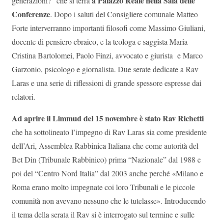
a Palazzo Reale nella Sala delle
generazioni?” che si terrà
Conferenze
. Dopo i saluti del Consigliere comunale Matteo
Forte interverranno importanti filosofi come Massimo Giuliani,
docente di pensiero ebraico, e la teologa e saggista Maria
Cristina Bartolomei, Paolo Finzi, avvocato e giurista e Marco
Garzonio, psicologo e giornalista. Due serate dedicate a Rav
Laras e una serie di riflessioni di grande spessore espresse dai
relatori.
Ad aprire il Limmud del 15 novembre è stato Rav Richetti
che ha sottolineato l’impegno di Rav Laras sia come presidente
dell’Ari, Assemblea Rabbinica Italiana che come autorità del
Bet Din (Tribunale Rabbinico) prima “Nazionale” dal 1988 e
poi del “Centro Nord Italia” dal 2003 anche perché «Milano e
Roma erano molto impegnate coi loro Tribunali e le piccole
comunità non avevano nessuno che le tutelasse». Introducendo
il tema della serata il Rav si è interrogato sul termine e sulle