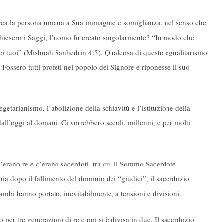
 crea la persona umana a Sua immagine e somiglianza, nel senso che
chiesero i Saggi, l’uomo fu creato singolarmente? “In modo che
dei tuoi” (Mishnah Sanhedrin 4:5). Qualcosa di questo egualitarismo
Fossero tutti profeti nel popolo del Signore e riponesse il suo
vegetarianismo, l’abolizione della schiavitù e l’istituzione della
ll’oggi al domani. Ci vorrebbero secoli, millenni, e per molti
C’erano re e c’erano sacerdoti, tra cui il Sommo Sacerdote.
hia dopo il fallimento del dominio dei “giudici”, il sacerdozio
rambi hanno portato, inevitabilmente, a tensioni e divisioni.
per tre generazioni di re e poi si è divisa in due. Il sacerdozio