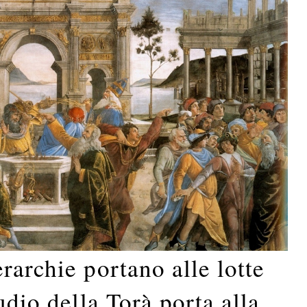
rarchie portano alle lotte
udio della Torà porta alla