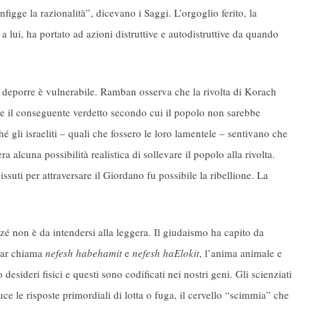
figge la razionalità”, dicevano i Saggi. L’orgoglio ferito, la
 lui, ha portato ad azioni distruttive e autodistruttive da quando
i deporre è vulnerabile. Ramban osserva che la rivolta di Korach
e il conseguente verdetto secondo cui il popolo non sarebbe
é gli israeliti – quali che fossero le loro lamentele – sentivano che
 alcuna possibilità realistica di sollevare il popolo alla rivolta.
uti per attraversare il Giordano fu possibile la ribellione. La
zé non è da intendersi alla leggera. Il giudaismo ha capito da
har chiama
nefesh habehamit
e
nefesh haElokit
, l’anima animale e
sideri fisici e questi sono codificati nei nostri geni. Gli scienziati
duce le risposte primordiali di lotta o fuga, il cervello “scimmia” che