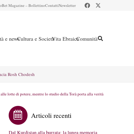
io
Bet Magazine – Bollettino
Contatti
Newsletter
ità e news
Cultura e Società
Vita Ebraica
Comunità
ncia Rosh Chodesh
le lotte di potere, mentre lo studio della Torà porta alla verità
Articoli recenti
Dal Kurdistan alla burrata: la lunga memoria