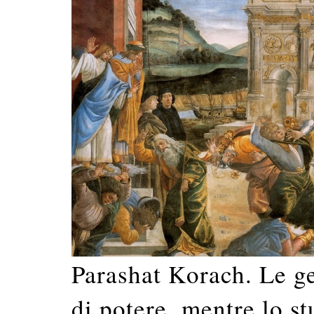
Parashat Korach. Le ge
di potere, mentre lo st