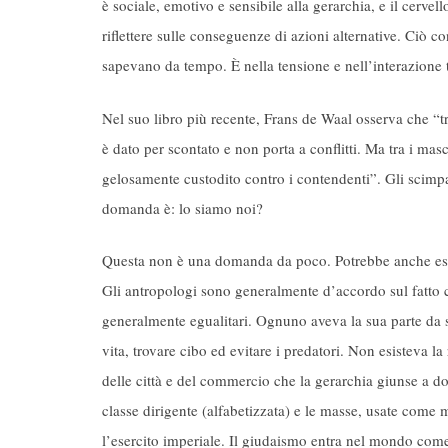
è sociale, emotivo e sensibile alla gerarchia, e il cervel
riflettere sulle conseguenze di azioni alternative. Ciò co
sapevano da tempo. È nella tensione e nell’interazione t
Nel suo libro più recente, Frans de Waal osserva che “t
è dato per scontato e non porta a conflitti. Ma tra i ma
gelosamente custodito contro i contendenti”. Gli scimp
domanda è: lo siamo noi?
Questa non è una domanda da poco. Potrebbe anche esser
Gli antropologi sono generalmente d’accordo sul fatto ch
generalmente egualitari. Ognuno aveva la sua parte da s
vita, trovare cibo ed evitare i predatori. Non esisteva l
delle città e del commercio che la gerarchia giunse a d
classe dirigente (alfabetizzata) e le masse, usate com
l’esercito imperiale. Il giudaismo entra nel mondo come 