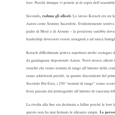
loro. Perché dunque vi ponete al di sopra dell’assembl
, raduna gli alleati.
Secondo
Lo stesso Korach era un le
Aaron come Sommo Sacerdote. Evidentemente sentiva ch
padre di Mosè e di Aronne – la posizione sarebbe dovuta
leadership dovessero essere assegnati a un’unica famigli
Korach difficilmente poteva aspettarsi molto sostegno dal
da guadagnare deponendo Aaron. Trovò invece alleati tr
israeliti che erano uomini di rango all’interno della com
erano addolorati perché, in quanto discendenti del pri
Secondo Ibn Ezra, i 250 “uomini di rango” erano sconvolt
fosse passata dal primogenito all’interno di ciascuna trib
La rivolta alla fine era destinata a fallire poiché le lo
Le person
questo non ha mai fermato le alleanze empie.