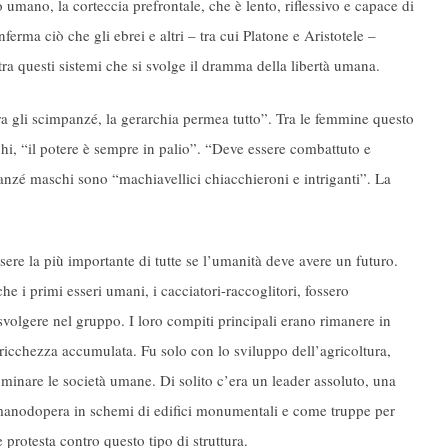
lo umano, la corteccia prefrontale, che è lento, riflessivo e capace di
nferma ciò che gli ebrei e altri – tra cui Platone e Aristotele –
ra questi sistemi che si svolge il dramma della libertà umana.
ra gli scimpanzé, la gerarchia permea tutto”. Tra le femmine questo
schi, “il potere è sempre in palio”. “Deve essere combattuto e
anzé maschi sono “machiavellici chiacchieroni e intriganti”. La
e la più importante di tutte se l’umanità deve avere un futuro.
e i primi esseri umani, i cacciatori-raccoglitori, fossero
volgere nel gruppo. I loro compiti principali erano rimanere in
a ricchezza accumulata. Fu solo con lo sviluppo dell’agricoltura,
ominare le società umane. Di solito c’era un leader assoluto, una
e manodopera in schemi di edifici monumentali e come truppe per
protesta contro questo tipo di struttura.