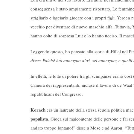
conseguenza è stato ampiamente rispettato. Le femmine
strigliarlo e lasciarlo giocare con i propri figli. Yero
vecchio per diventare di nuovo maschio alfa. Tuttavia, 
hanno colto di sorpresa Luit e lo hanno ucciso. Il masc
Leggendo questo, ho pensato alla storia di Hillel nel Pi
disse: Poiché hai annegato altri, sei annegato; e quell
In effetti, le lotte di potere tra gli scimpanzé erano 
Camera dei rappresentanti, incluse il lavoro di de Waal 
repubblicani del Congresso.
Korach
era un laureato della stessa scuola politica mac
populista
. Gioca sul malcontento delle persone e fai sem
andato troppo lontano!” disse a Mosè e ad Aaron. “Tutta