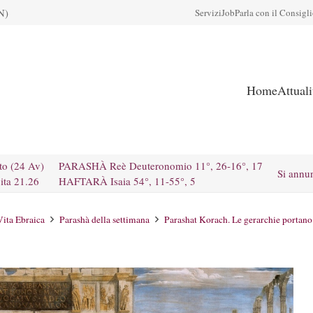
N)
Servizi
Job
Parla con il Consigl
Home
Attual
to (24 Av)
PARASHÀ Reè Deuteronomio 11°, 26-16°, 17
Si annu
ita 21.26
HAFTARÀ Isaia 54°, 11-55°, 5
Vita Ebraica
Parashà della settimana
Parashat Korach. Le gerarchie portano al