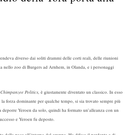
rendeva diverso dai soliti drammi delle corti reali, delle riunioni
eva nello zoo di Burgers ad Arnhem, in Olanda, e i personaggi
)
Chimpanzee Politics,
è giustamente diventato un classico. In esso
o la forza dominante per qualche tempo, si sia trovato sempre più
va deporre Yeroen da solo, quindi ha formato un’alleanza con un
successo e Yeroen fu deposto.
o della pace all’interno del gruppo. Ha difeso il perdente e di