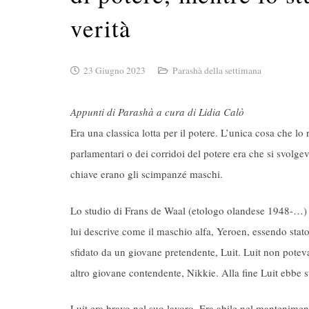
verità
23 Giugno 2023
Parashà della settimana
Appunti di Parashà a cura di Lidia Calò
Era una classica lotta per il potere. L’unica cosa che lo 
parlamentari o dei corridoi del potere era che si svolg
chiave erano gli scimpanzé maschi.
Lo studio di Frans de Waal (etologo olandese 1948-…
lui descrive come il maschio alfa, Yeroen, essendo stat
sfidato da un giovane pretendente, Luit. Luit non pote
altro giovane contendente, Nikkie. Alla fine Luit ebbe 
Luit era bravo nel suo lavoro. Era abile nel manteniment