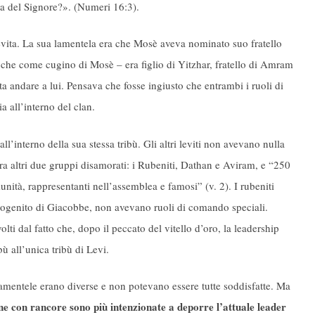
ea del Signore?». (Numeri 16:3).
vita. La sua lamentela era che Mosè aveva nominato suo fratello
e come cugino di Mosè – era figlio di Yitzhar, fratello di Amram
 andare a lui. Pensava che fosse ingiusto che entrambi i ruoli di
a all’interno del clan.
l’interno della sua stessa tribù. Gli altri leviti non avevano nulla
a altri due gruppi disamorati: i Rubeniti, Dathan e Aviram, e “250
unità, rappresentanti nell’assemblea e famosi” (v. 2). I rubeniti
mogenito di Giacobbe, non avevano ruoli di comando speciali.
i dal fatto che, dopo il peccato del vitello d’oro, la leadership
ù all’unica tribù di Levi.
ro lamentele erano diverse e non potevano essere tutte soddisfatte. Ma
e con rancore sono più intenzionate a deporre l’attuale leader