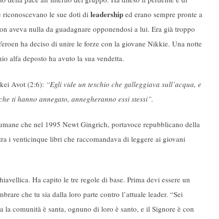
leadership
 riconoscevano le sue doti di
ed erano sempre pronte a
en non aveva nulla da guadagnare opponendosi a lui. Era già troppo
Yeroen ha deciso di unire le forze con la giovane Nikkie. Una notte
hio alfa deposto ha avuto la sua vendetta.
rkei Avot (2:6):
“Egli vide un teschio che galleggiava sull’acqua, e
i che ti hanno annegato, annegheranno essi stessi”.
così umane che nel 1995 Newt Gingrich, portavoce repubblicano della
tra i venticinque libri che raccomandava di leggere ai giovani
hiavellica. Ha capito le tre regole di base. Prima devi essere un
brare che tu sia dalla loro parte contro l’attuale leader. “Sei
 la comunità è santa, ognuno di loro è santo, e il Signore è con