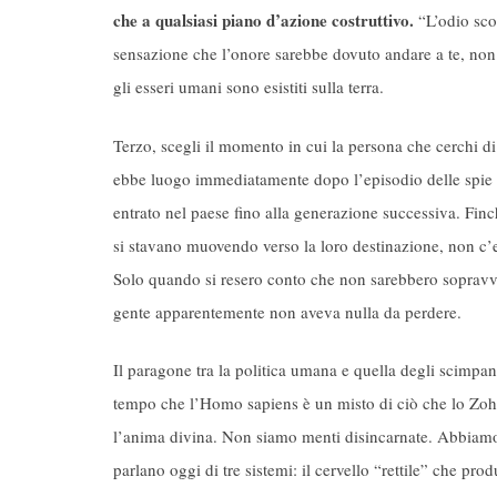
che a qualsiasi piano d’azione costruttivo.
“L’odio scon
sensazione che l’onore sarebbe dovuto andare a te, non a
gli esseri umani sono esistiti sulla terra.
Terzo, scegli il momento in cui la persona che cerchi d
ebbe luogo immediatamente dopo l’episodio delle spie 
entrato nel paese fino alla generazione successiva. Finch
si stavano muovendo verso la loro destinazione, non c’era
Solo quando si resero conto che non sarebbero sopravviss
gente apparentemente non aveva nulla da perdere.
Il paragone tra la politica umana e quella degli scimpan
tempo che l’Homo sapiens è un misto di ciò che lo Zo
l’anima divina. Non siamo menti disincarnate. Abbiamo de
parlano oggi di tre sistemi: il cervello “rettile” che pro