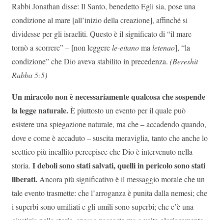
Rabbi Jonathan disse: Il Santo, benedetto Egli sia, pose una
condizione al mare [all’inizio della creazione], affinché si
dividesse per gli israeliti. Questo è il significato di “il mare
tornò a scorrere” – [non leggere
le-eitano
ma
letenao
], “la
condizione” che Dio aveva stabilito in precedenza.
(Bereshit
Rabba 5:5)
Un miracolo non è necessariamente qualcosa che sospende
la legge naturale.
È piuttosto un evento per il quale può
esistere una spiegazione naturale, ma che – accadendo quando,
dove e come è accaduto – suscita meraviglia, tanto che anche lo
scettico più incallito percepisce che Dio è intervenuto nella
I deboli sono stati salvati, quelli in pericolo sono stati
storia.
liberati.
Ancora più significativo è il messaggio morale che un
tale evento trasmette: che l’arroganza è punita dalla nemesi; che
i superbi sono umiliati e gli umili sono superbi; che c’è una