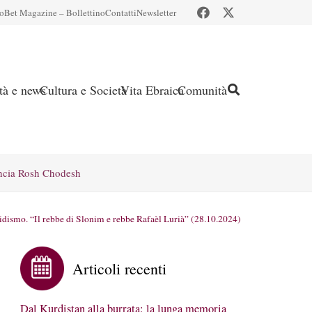
io
Bet Magazine – Bollettino
Contatti
Newsletter
ità e news
Cultura e Società
Vita Ebraica
Comunità
ncia Rosh Chodesh
sidismo. “Il rebbe di Slonim e rebbe Rafaèl Lurià” (28.10.2024)
Articoli recenti
Dal Kurdistan alla burrata: la lunga memoria