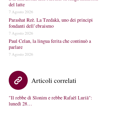
del latte
7 Agosto 2026
Parashat Reè. La Tzedakà, uno dei principi
fondanti dell’ebraismo
7 Agosto 2026
Paul Celan, la lingua ferita che continuò a
parlare
7 Agosto 2026
Articoli correlati
"Il rebbe di Slonim e rebbe Rafaèl Lurià":
lunedì 28…