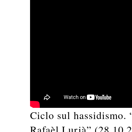
Ciclo sul hassidismo. 
Rafaèl Lurià” (28.10.