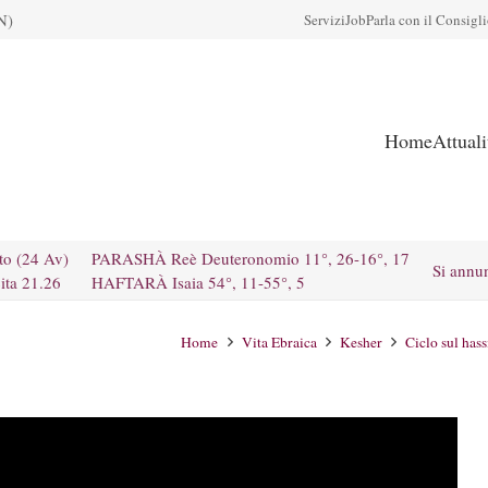
N)
Servizi
Job
Parla con il Consigl
Home
Attual
to (24 Av)
PARASHÀ Reè Deuteronomio 11°, 26-16°, 17
Si annu
ita 21.26
HAFTARÀ Isaia 54°, 11-55°, 5
Home
Vita Ebraica
Kesher
Ciclo sul has