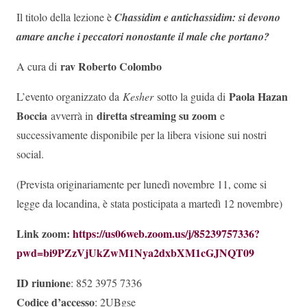
Il titolo della lezione è
Chassidim e antichassidim: si devono
amare anche i peccatori nonostante il male che portano?
rav Roberto Colombo
A cura di
Paola Hazan
L’evento organizzato da
Kesher
sotto la guida di
Boccia
diretta streaming su zoom
avverrà in
e
successivamente disponibile per la libera visione sui nostri
social.
(Prevista originariamente per lunedì novembre 11, come si
legge da locandina, è stata posticipata a martedì 12 novembre)
Link zoom:
https://us06web.zoom.us/j/85239757336?
pwd=bi9PZzVjUkZwM1Nya2dxbXM1cGJNQT09
ID riunione
: 852 3975 7336
Codice d’accesso
: 2UBgse