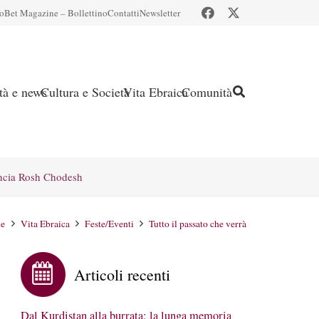
io
Bet Magazine – Bollettino
Contatti
Newsletter
ità e news
Cultura e Società
Vita Ebraica
Comunità
ncia Rosh Chodesh
e
Vita Ebraica
Feste/Eventi
Tutto il passato che verrà
Articoli recenti
Dal Kurdistan alla burrata: la lunga memoria