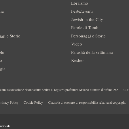
Ebraismo
ia
Feste/Eventi
Jewish in the City
Parole di Torah
ggi e Storie
Personaggi e Storie
Video
olo
Parashà della settimana
no
Kesher
gia
 un’associazione riconosciuta scritta al registro prefettura Milano numero d’ordine 285
C.F
rivacy Policy
Cookie Policy
Clausola di esonero di responsabilità relativa ai copyright
servati.