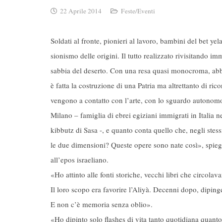
22 Aprile 2014
Feste/Eventi
Soldati al fronte, pionieri al lavoro, bambini del bet yel
sionismo delle origini. Il tutto realizzato rivisitando im
sabbia del deserto. Con una resa quasi monocroma, abba
è fatta la costruzione di una Patria ma altrettanto di ri
vengono a contatto con l’arte, con lo sguardo autonomo 
Milano – famiglia di ebrei egiziani immigrati in Italia n
kibbutz di Sasa -, e quanto conta quello che, negli stes
le due dimensioni? Queste opere sono nate così», spieg
all’epos israeliano.
«Ho attinto alle fonti storiche, vecchi libri che circol
Il loro scopo era favorire l’Aliyà. Decenni dopo, dipi
E non c’è memoria senza oblio».
«Ho dipinto solo flashes di vita tanto quotidiana quant