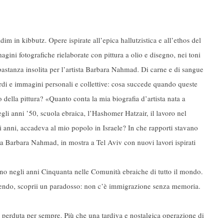
adim in kibbutz. Opere ispirate all’epica hallutzistica e all’ethos del
magini fotografiche rielaborate con pittura a olio e disegno, nei toni
stanza insolita per l’artista Barbara Nahmad. Di carne e di sangue
cordi e immagini personali e collettive: cosa succede quando queste
della pittura? «Quanto conta la mia biografia d’artista nata a
egli anni ’50, scuola ebraica, l’Hashomer Hatzair, il lavoro nel
si anni, accadeva al mio popolo in Israele? In che rapporti stavano
a Barbara Nahmad, in mostra a Tel Aviv con nuovi lavori ispirati
avano negli anni Cinquanta nelle Comunità ebraiche di tutto il mondo.
ngendo, scoprii un paradosso: non c’è immigrazione senza memoria.
o perduta per sempre. Più che una tardiva e nostalgica operazione di