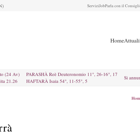
N)
Servizi
Job
Parla con il Consigl
Home
Attual
to (24 Av)
PARASHÀ Reè Deuteronomio 11°, 26-16°, 17
Si annu
ita 21.26
HAFTARÀ Isaia 54°, 11-55°, 5
Hom
rrà