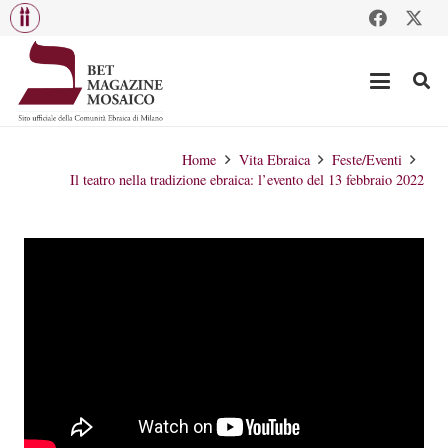
Home
Vita Ebraica
Feste/Eventi
Il teatro nella tradizione ebraica: l’evento del 13 febbraio 2022