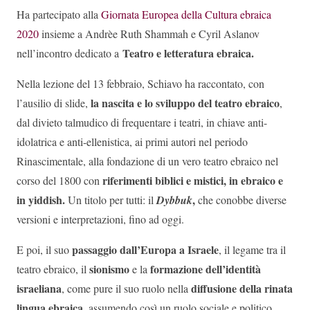
Ha partecipato alla
Giornata Europea della Cultura ebraica
2020
insieme a Andrèe Ruth Shammah e Cyril Aslanov
Teatro e letteratura ebraica.
nell’incontro dedicato a
Nella lezione del 13 febbraio, Schiavo ha raccontato, con
la nascita e lo sviluppo del teatro ebraico
l’ausilio di slide,
,
dal divieto talmudico di frequentare i teatri, in chiave anti-
idolatrica e anti-ellenistica, ai primi autori nel periodo
Rinascimentale, alla fondazione di un vero teatro ebraico nel
riferimenti biblici e mistici, in ebraico e
corso del 1800 con
in yiddish.
,
Un titolo per tutti: il
Dybbuk
che conobbe diverse
versioni e interpretazioni, fino ad oggi.
passaggio dall’Europa a Israele
E poi, il suo
, il legame tra il
sionismo
formazione dell’identità
teatro ebraico, il
e la
israeliana
diffusione della rinata
, come pure il suo ruolo nella
lingua ebraica
, assumendo così un ruolo sociale e politico.