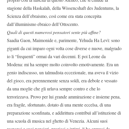
stagione della Haskalah, della Wissencshaft des Judentums, la
Scienza dell’ebraismo, così come era stata concepita
dall’illuminismo ebraico dell’Ottocento.
Quali di questi numerosi pensatori sente più affine?
Saadia Gaon, Maimonide e, parimente, Yehuda Ha Levì: sono
giganti da cui imparo ogni volta cose diverse e nuove, malgrado
io li “frequenti” ormai da vari decenni. E poi Leone da
Modena: mi ha sempre molto coinvolto emotivamente. Era un
genio indiscusso, un talmudista eccezionale, ma aveva il vizio
del gioco, era perennemente senza soldi, era debole e vessato
da una moglie che gli urlava sempre contro e che lo
terrorizzava. Provo per lui grande ammirazione e insieme pena,
era fragile, sfortunato, dotato di una mente eccelsa, di una
preparazione sconfinata, e addirittura contribuì all’istituzione di
una scuola di musica nel ghetto di Venezia. Alcuni suoi
responsi e suoi pensieri, preziosi e intimi, li ho appresi da