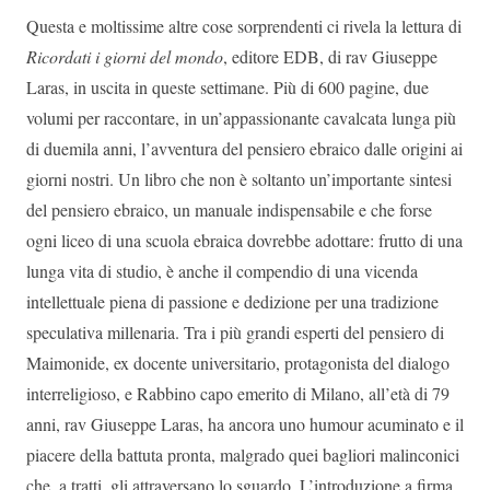
Questa e moltissime altre cose sorprendenti ci rivela la lettura di
Ricordati i giorni del mondo
, editore EDB, di rav Giuseppe
Laras, in uscita in queste settimane. Più di 600 pagine, due
volumi per raccontare, in un’appassionante cavalcata lunga più
di duemila anni, l’avventura del pensiero ebraico dalle origini ai
giorni nostri. Un libro che non è soltanto un’importante sintesi
del pensiero ebraico, un manuale indispensabile e che forse
ogni liceo di una scuola ebraica dovrebbe adottare: frutto di una
lunga vita di studio, è anche il compendio di una vicenda
intellettuale piena di passione e dedizione per una tradizione
speculativa millenaria. Tra i più grandi esperti del pensiero di
Maimonide, ex docente universitario, protagonista del dialogo
interreligioso, e Rabbino capo emerito di Milano, all’età di 79
anni, rav Giuseppe Laras, ha ancora uno humour acuminato e il
piacere della battuta pronta, malgrado quei bagliori malinconici
che, a tratti, gli attraversano lo sguardo. L’introduzione a firma