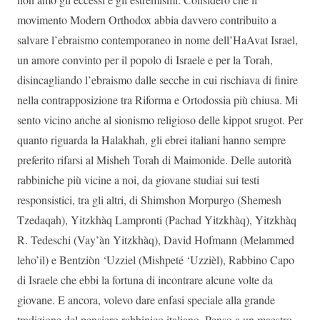
movimento Modern Orthodox abbia davvero contribuito a
salvare l’ebraismo contemporaneo in nome dell’HaAvat Israel,
un amore convinto per il popolo di Israele e per la Torah,
disincagliando l’ebraismo dalle secche in cui rischiava di finire
nella contrapposizione tra Riforma e Ortodossia più chiusa. Mi
sento vicino anche al sionismo religioso delle kippot srugot. Per
quanto riguarda la Halakhah, gli ebrei italiani hanno sempre
preferito rifarsi al Misheh Torah di Maimonide. Delle autorità
rabbiniche più vicine a noi, da giovane studiai sui testi
responsistici, tra gli altri, di Shimshon Morpurgo (Shemesh
Tzedaqah), Yitzkhàq Lampronti (Pachad Yitzkhàq), Yitzkhàq
R. Tedeschi (Vay’àn Yitzkhàq), David Hofmann (Melammed
leho’il) e Bentziòn ‘Uzziel (Mishpeté ‘Uzzièl), Rabbino Capo
di Israele che ebbi la fortuna di incontrare alcune volte da
giovane. E ancora, volevo dare enfasi speciale alla grande
tradizione del pensiero rabbinico italiano. Penso a un maestro