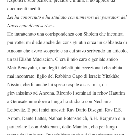
documenti inediti.
Lei ha conosciuto e ha studiato con numerosi dei pensatori del
Novecento di cui scrive…
Ho intrattenuto una corrispondenza con Sholem che incontrai
più volte: mi diede anche dei consigli utili circa un cabbalista di
Ancona che avevo scoperto e su cui stavo scrivendo un articolo,
un tal Eliahu Muciacion. C’era il mio caro e geniale amico
Meir Benayahu, uno degli intelletti più eccezionali che abbia
mai incontrato, figlio del Rabbino Capo di Israele Yitzkhàq
Nissìm, che fu anche lui spesso ospite a casa mia, da
giovanissimo ad Ancona. Ricordo i seminari in rehov Haturim
a Gerusalemme dove a lungo ho studiato con Nechama
Leibovitz. E poi i miei maestri: Rav Dario Disegni, Rav E.S.
Artom, Dante Lattes, Nathan Rotenstreich, S.H. Bergman e in
particolare Leon Ashkenazi, detto Manitou, che per lungo
tempo fu il mio rav. Quest’ultimo veniva dal movimento scout,