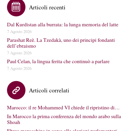
Articoli recenti
Dal Kurdistan alla burrata: la lunga memoria del latte
7 Agosto 2026
Parashat Reè. La Tzedakà, uno dei principi fondanti
dell’ebraismo
7 Agosto 2026
Paul Celan, la lingua ferita che continuò a parlare
7 Agosto 2026
Articoli correlati
Marocco: il re Mohammed VI chiede il ripristino di…
In Marocco la prima conferenza del mondo arabo sulla
Shoah
Ebrea marocchina in corsa alle elezioni parlamentari…