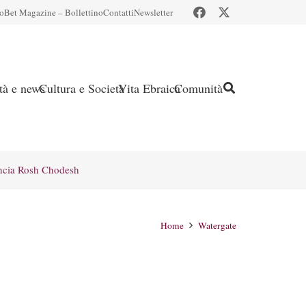
io
Bet Magazine – Bollettino
Contatti
Newsletter
ità e news
Cultura e Società
Vita Ebraica
Comunità
ncia Rosh Chodesh
Home
Watergate