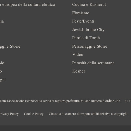
a europea della cultura ebraica
Cucina e Kasherut
Ebraismo
ia
Feste/Eventi
Jewish in the City
Parole di Torah
ggi e Storie
Personaggi e Storie
Video
olo
Parashà della settimana
no
Kesher
gia
 un’associazione riconosciuta scritta al registro prefettura Milano numero d’ordine 285
C.F
rivacy Policy
Cookie Policy
Clausola di esonero di responsabilità relativa ai copyright