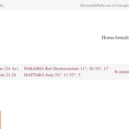
N)
Servizi
Job
Parla con il Consigl
Home
Attual
to (24 Av)
PARASHÀ Reè Deuteronomio 11°, 26-16°, 17
Si annu
ita 21.26
HAFTARÀ Isaia 54°, 11-55°, 5