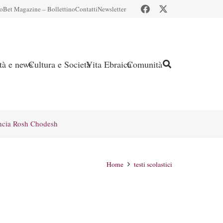
io
Bet Magazine – Bollettino
Contatti
Newsletter
ità e news
Cultura e Società
Vita Ebraica
Comunità
ncia Rosh Chodesh
Home
testi scolastici