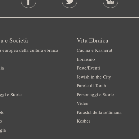
a e Società
Vita Ebraica
a europea della cultura ebraica
Cucina e Kasherut
Ebraismo
ia
Feste/Eventi
Jewish in the City
Parole di Torah
ggi e Storie
Personaggi e Storie
Video
olo
Parashà della settimana
no
Kesher
gia