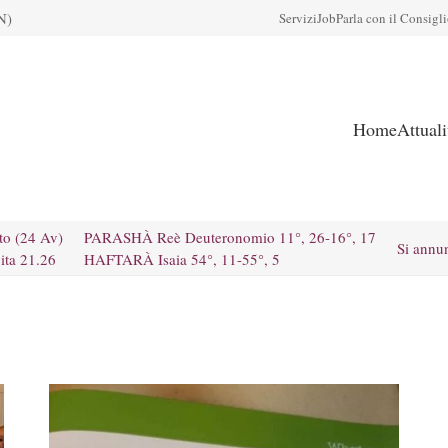
N)
Servizi
Job
Parla con il Consigl
Home
Attual
to (24 Av)
PARASHÀ Reè Deuteronomio 11°, 26-16°, 17
Si annu
ita 21.26
HAFTARÀ Isaia 54°, 11-55°, 5