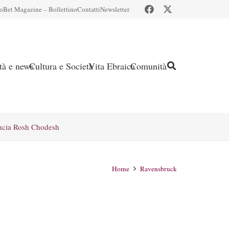
io
Bet Magazine – Bollettino
Contatti
Newsletter
ità e news
Cultura e Società
Vita Ebraica
Comunità
ncia Rosh Chodesh
Home
Ravensbruck