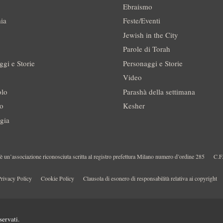
Ebraismo
ia
Feste/Eventi
Jewish in the City
Parole di Torah
ggi e Storie
Personaggi e Storie
Video
olo
Parashà della settimana
no
Kesher
gia
 un’associazione riconosciuta scritta al registro prefettura Milano numero d’ordine 285
C.F
rivacy Policy
Cookie Policy
Clausola di esonero di responsabilità relativa ai copyright
servati.