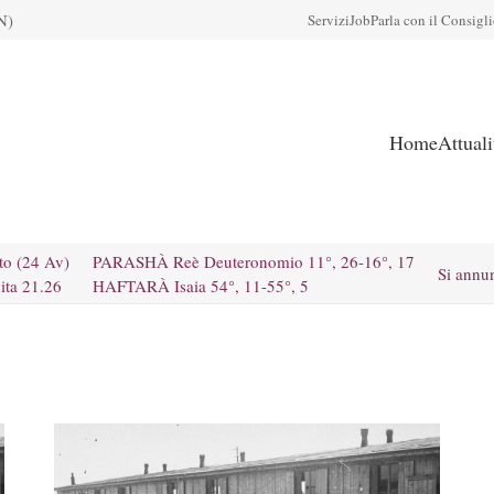
N)
Servizi
Job
Parla con il Consigl
Home
Attual
to (24 Av)
PARASHÀ Reè Deuteronomio 11°, 26-16°, 17
Si annu
ita 21.26
HAFTARÀ Isaia 54°, 11-55°, 5