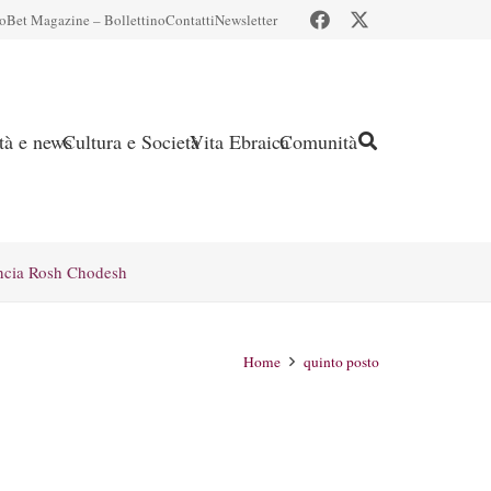
io
Bet Magazine – Bollettino
Contatti
Newsletter
ità e news
Cultura e Società
Vita Ebraica
Comunità
ncia Rosh Chodesh
Home
quinto posto