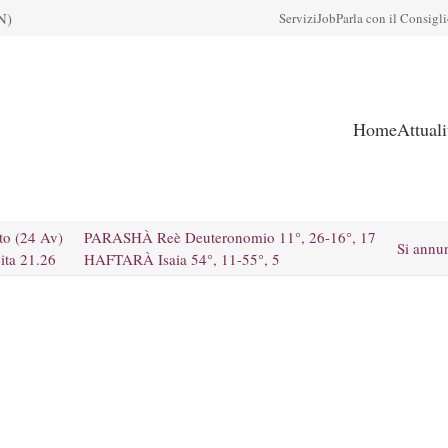
N)
Servizi
Job
Parla con il Consigl
Home
Attual
to (24 Av)
PARASHÀ Reè Deuteronomio 11°, 26-16°, 17
Si annu
ita 21.26
HAFTARÀ Isaia 54°, 11-55°, 5