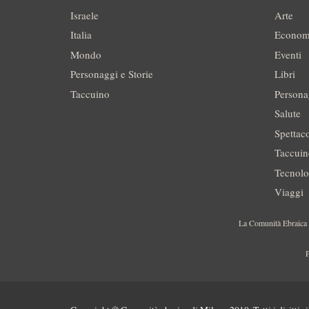
Israele
Arte
Italia
Econom
Mondo
Eventi
Personaggi e Storie
Libri
Taccuino
Persona
Salute
Spettac
Taccui
Tecnolo
Viaggi
La Comunità Ebraica è
P