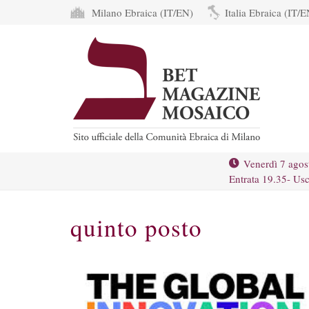
Milano Ebraica (IT/EN)
Italia Ebraica (IT/E
Venerdì 7 agos
Entrata 19.35- Usc
quinto posto