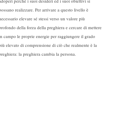
adoperi perché i suoi desideri ed i suoi obiettivi si
possano realizzare. Per arrivare a questo livello è
necessario elevare sé stessi verso un valore più
profondo della forza della preghiera e cercare di mettere
in campo le proprie energie per raggiungere il grado
più elevato di comprensione di ciò che realmente è la
preghiera: la preghiera cambia la persona.