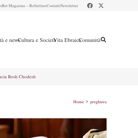
io
Bet Magazine – Bollettino
Contatti
Newsletter
ità e news
Cultura e Società
Vita Ebraica
Comunità
ncia Rosh Chodesh
Home
preghiera