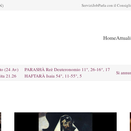
N)
Servizi
Job
Parla con il Consigl
Home
Attual
to (24 Av)
PARASHÀ Reè Deuteronomio 11°, 26-16°, 17
Si annu
ita 21.26
HAFTARÀ Isaia 54°, 11-55°, 5