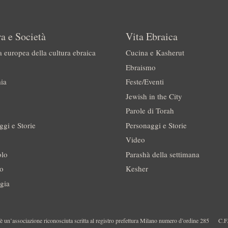
a e Società
Vita Ebraica
a europea della cultura ebraica
Cucina e Kasherut
Ebraismo
ia
Feste/Eventi
Jewish in the City
Parole di Torah
ggi e Storie
Personaggi e Storie
Video
olo
Parashà della settimana
no
Kesher
gia
 un’associazione riconosciuta scritta al registro prefettura Milano numero d’ordine 285
C.F