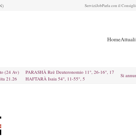
N)
Servizi
Job
Parla con il Consigl
Home
Attual
to (24 Av)
PARASHÀ Reè Deuteronomio 11°, 26-16°, 17
Si annu
ita 21.26
HAFTARÀ Isaia 54°, 11-55°, 5