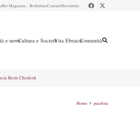
io
Bet Magazine – Bollettino
Contatti
Newsletter
ità e news
Cultura e Società
Vita Ebraica
Comunità
ncia Rosh Chodesh
Home
pacifista