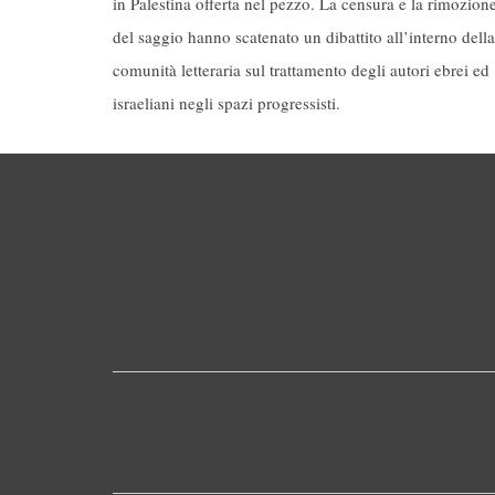
in Palestina offerta nel pezzo. La censura e la rimozion
del saggio hanno scatenato un dibattito all’interno della
comunità letteraria sul trattamento degli autori ebrei ed
israeliani negli spazi progressisti.