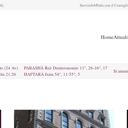
N)
Servizi
Job
Parla con il Consigl
Home
Attual
to (24 Av)
PARASHÀ Reè Deuteronomio 11°, 26-16°, 17
Si annu
ita 21.26
HAFTARÀ Isaia 54°, 11-55°, 5