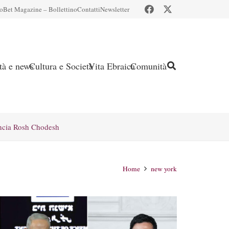
io
Bet Magazine – Bollettino
Contatti
Newsletter
ità e news
Cultura e Società
Vita Ebraica
Comunità
ncia Rosh Chodesh
Home
new york