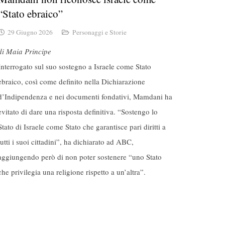
“Stato ebraico”
29 Giugno 2026
Personaggi e Storie
di Maia Principe
Interrogato sul suo sostegno a Israele come Stato
ebraico, così come definito nella Dichiarazione
d’Indipendenza e nei documenti fondativi, Mamdani ha
evitato di dare una risposta definitiva. “Sostengo lo
Stato di Israele come Stato che garantisce pari diritti a
tutti i suoi cittadini”, ha dichiarato ad ABC,
aggiungendo però di non poter sostenere “uno Stato
che privilegia una religione rispetto a un’altra”.