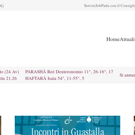
N)
Servizi
Job
Parla con il Consigl
Home
Attual
to (24 Av)
PARASHÀ Reè Deuteronomio 11°, 26-16°, 17
Si annu
ita 21.26
HAFTARÀ Isaia 54°, 11-55°, 5