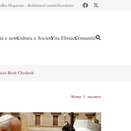
io
Bet Magazine – Bollettino
Contatti
Newsletter
ità e news
Cultura e Società
Vita Ebraica
Comunità
ncia Rosh Chodesh
Home
incontro