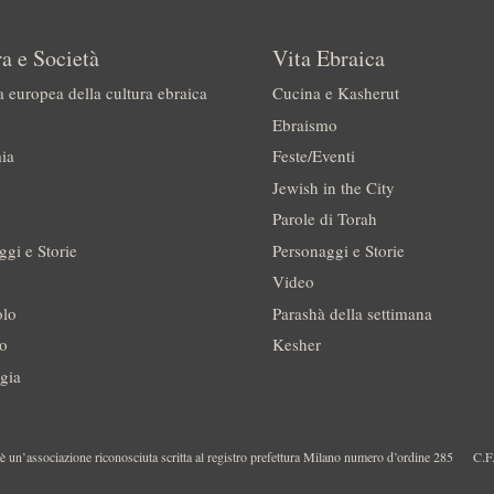
a e Società
Vita Ebraica
a europea della cultura ebraica
Cucina e Kasherut
Ebraismo
ia
Feste/Eventi
Jewish in the City
Parole di Torah
ggi e Storie
Personaggi e Storie
Video
olo
Parashà della settimana
no
Kesher
gia
 un’associazione riconosciuta scritta al registro prefettura Milano numero d’ordine 285
C.F