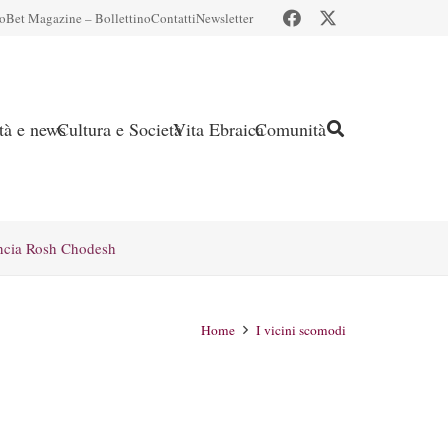
io
Bet Magazine – Bollettino
Contatti
Newsletter
ità e news
Cultura e Società
Vita Ebraica
Comunità
ncia Rosh Chodesh
Home
I vicini scomodi