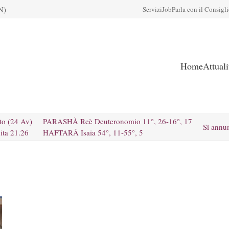
N)
Servizi
Job
Parla con il Consigl
Home
Attual
to (24 Av)
PARASHÀ Reè Deuteronomio 11°, 26-16°, 17
Si annu
ita 21.26
HAFTARÀ Isaia 54°, 11-55°, 5