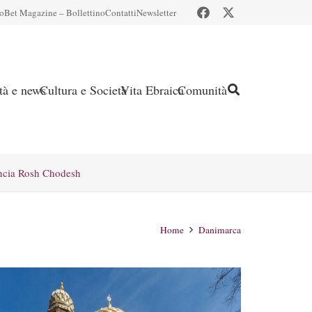
io
Bet Magazine – Bollettino
Contatti
Newsletter
ità e news
Cultura e Società
Vita Ebraica
Comunità
ncia Rosh Chodesh
Home
Danimarca