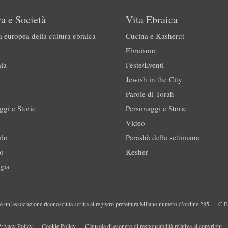
a e Società
Vita Ebraica
a europea della cultura ebraica
Cucina e Kasherut
Ebraismo
ia
Feste/Eventi
Jewish in the City
Parole di Torah
ggi e Storie
Personaggi e Storie
Video
olo
Parashà della settimana
no
Kesher
gia
 un’associazione riconosciuta scritta al registro prefettura Milano numero d’ordine 285
C.F
rivacy Policy
Cookie Policy
Clausola di esonero di responsabilità relativa ai copyright