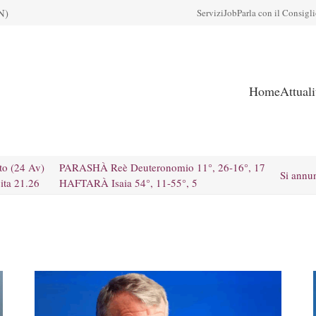
N)
Servizi
Job
Parla con il Consigl
Home
Attual
to (24 Av)
PARASHÀ Reè Deuteronomio 11°, 26-16°, 17
Si annu
ita 21.26
HAFTARÀ Isaia 54°, 11-55°, 5