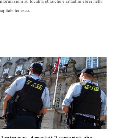
informazioni su località ebraiche e cittadini ebrei nella
capitale tedesca.
Danimarca. Arrestati 7 terroristi che