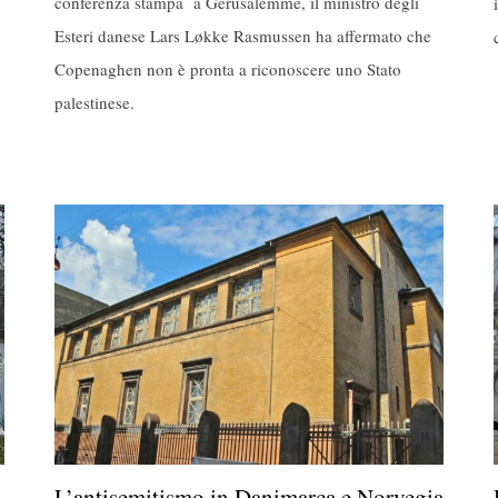
conferenza stampa a Gerusalemme, il ministro degli
Esteri danese Lars Løkke Rasmussen ha affermato che
Copenaghen non è pronta a riconoscere uno Stato
palestinese.
L’antisemitismo in Danimarca e Norvegia