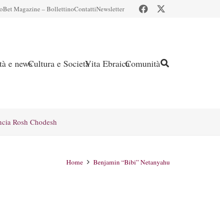
io
Bet Magazine – Bollettino
Contatti
Newsletter
ità e news
Cultura e Società
Vita Ebraica
Comunità
ncia Rosh Chodesh
Home
Benjamin “Bibi” Netanyahu