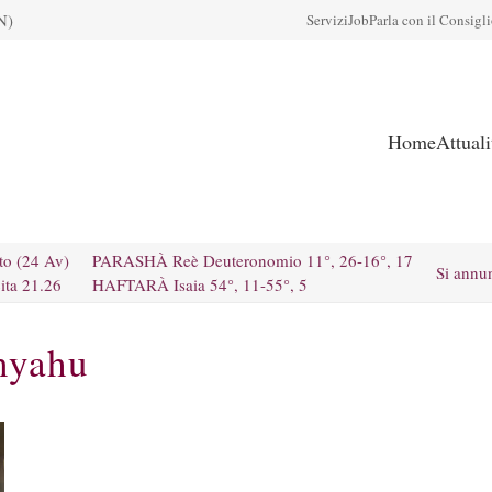
N)
Servizi
Job
Parla con il Consigl
Home
Attual
to (24 Av)
PARASHÀ Reè Deuteronomio 11°, 26-16°, 17
Si annu
ita 21.26
HAFTARÀ Isaia 54°, 11-55°, 5
nyahu