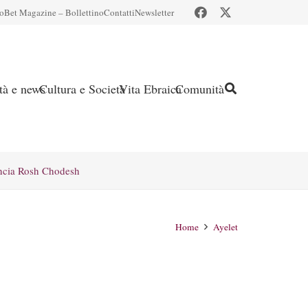
io
Bet Magazine – Bollettino
Contatti
Newsletter
ità e news
Cultura e Società
Vita Ebraica
Comunità
ncia Rosh Chodesh
Home
Ayelet