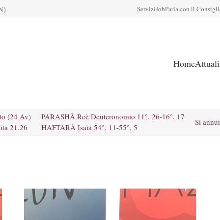
N)
Servizi
Job
Parla con il Consigl
Home
Attual
to (24 Av)
PARASHÀ Reè Deuteronomio 11°, 26-16°, 17
Si annu
ita 21.26
HAFTARÀ Isaia 54°, 11-55°, 5