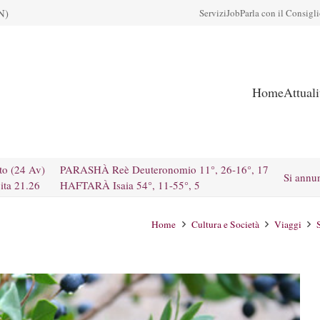
N)
Servizi
Job
Parla con il Consigl
Home
Attual
to (24 Av)
PARASHÀ Reè Deuteronomio 11°, 26-16°, 17
Si annu
ita 21.26
HAFTARÀ Isaia 54°, 11-55°, 5
Home
Cultura e Società
Viaggi