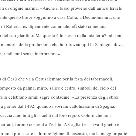
uti di origine marina. «Anche il bisso proviene dall’antico Israele
durante questo breve soggiorno a casa Collu, a Decimomannu, che
re di Roberta, ex dipendente comunale. «È stato come una
o del suo giardino. Ma questo è lo stesso della mia terra? mi sono
 la memoria della produzione che ho ritrovato qui in Sardegna dove,
per millenni senza interruzione».
rla di Gesù che va a Gerusalemme per la festa dei tabernacoli.
mposto da palma, mirto, salice e cedro, simboli del ciclo del
re si celebrano simili sagre contadine. «La presenza degli ebrei
a partire dal 1492, quando i sovrani cattolicissimi di Spagna,
cacciavano tutti gli israeliti dal loro regno. Coloro che non
arrani, furono costretti all’esilio. A Cagliari esisteva il ghetto e
arono a professare la loro religione di nascosto, ma la maggior parte