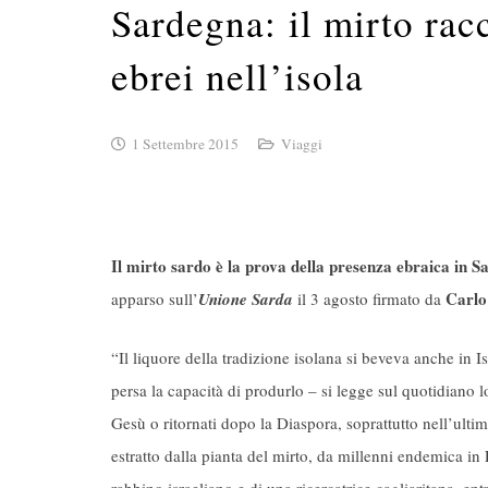
Sardegna: il mirto racc
ebrei nell’isola
1 Settembre 2015
Viaggi
Il mirto sardo è la prova della presenza ebraica in Sa
Carlo
apparso sull’
Unione Sarda
il 3 agosto firmato da
“Il liquore della tradizione isolana si beveva anche in I
persa la capacità di produrlo – si legge sul quotidiano lo
Gesù o ritornati dopo la Diaspora, soprattutto nell’ult
estratto dalla pianta del mirto, da millenni endemica in P
rabbino israeliano e di una ricercatrice cagliaritana, ent