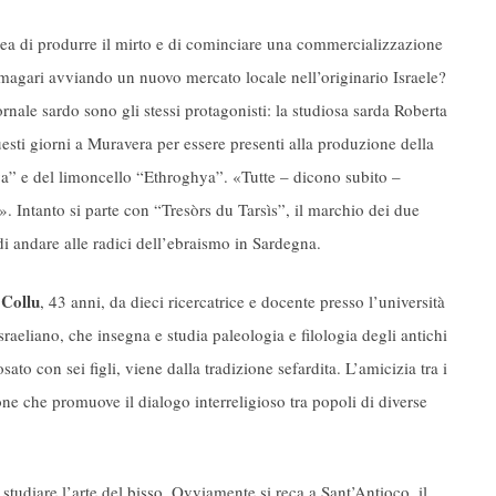
dea di produrre il mirto e di cominciare una commercializzazione
, magari avviando un nuovo mercato locale nell’originario Israele?
rnale sardo sono gli stessi protagonisti: la studiosa sarda Roberta
uesti giorni a Muravera per essere presenti alla produzione della
iya” e del limoncello “Ethroghya”. «Tutte – dicono subito –
i». Intanto si parte con “Tresòrs du Tarsìs”, il marchio dei due
i andare alle radici dell’ebraismo in Sardegna.
 Collu
, 43 anni, da dieci ricercatrice e docente presso l’università
sraeliano, che insegna e studia paleologia e filologia degli antichi
ato con sei figli, viene dalla tradizione sefardita. L’amicizia tra i
ne che promuove il dialogo interreligioso tra popoli di diverse
tudiare l’arte del bisso. Ovviamente si reca a Sant’Antioco, il