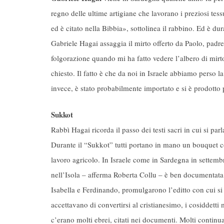
regno delle ultime artigiane che lavorano i preziosi tess
ed è citato nella Bibbia», sottolinea il rabbino. Ed è 
Gabriele Hagai assaggia il mirto offerto da Paolo, pad
folgorazione quando mi ha fatto vedere l’albero di mirt
chiesto. Il fatto è che da noi in Israele abbiamo perso
invece, è stato probabilmente importato e si è prodotto 
Sukkot
Rabbì Hagai ricorda il passo dei testi sacri in cui si pa
Durante il “Sukkot” tutti portano in mano un bouquet co
lavoro agricolo. In Israele come in Sardegna in settemb
nell’Isola – afferma Roberta Collu – è ben documentata 
Isabella e Ferdinando, promulgarono l’editto con cui si 
accettavano di convertirsi al cristianesimo, i cosiddetti m
c’erano molti ebrei, citati nei documenti. Molti continu