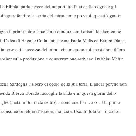
lla Bibbia, parla invece dei rapporti tra l’antica Sardegna e gli
 di approfondire la storia del mirto come prova di questi legami».
degna il primo mirto israeliano: dunque con i crismi kosher, come
cibi. L’idea di Hagai e Collu entusiasma Paolo Melis ed Enrico Diana,
ù famose e di successo del mirto, che mettono a disposizione il loro
 kosher sulla produzione e conservazione arrivano i rabbini Mehir
lla Sardegna l’albero di cedro della sua terra. E allora perché non
ienda Bresca Dorada raccoglie la sfida e in questi giorni dallo
iglie (metà mirto, metà cedro) – conclude l’articolo -. Un primo
onsumatori ebrei d’Israele, Francia e Usa. In futuro – dicono i