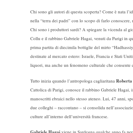
Chi sono gli autori di questa scoperta? Come è nata l’i
nella “terra dei padri” con lo scopo di farlo conoscere
Chi sono i produttori sardi? A spiegare la vicenda al gio
Collu e il rabbino Gabriele Hagai, venuti da Parigi in q
prima partita di diecimila bottiglie del mirto “Hadhass
destinate al mercato estero: Israele, Francia e Stati Unit
liquori, ma anche un fenomeno culturale che consente d
Roberta
Tutto inizia quando l’antropologa cagliaritana
Cattolica di Parigi, conosce il rabbino Gabriele Hagai, i
manoscritti ebraici nello stesso ateneo. Lui, 47 anni, spos
due colleghi – raccontano – si consolida nell’associazio
culture all’interno dell’università francese.
Gabriele Hagai
viene in Sardegna qualche anno fa per s