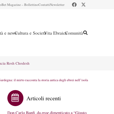
io
Bet Magazine – Bollettino
Contatti
Newsletter
ità e news
Cultura e Società
Vita Ebraica
Comunità
ncia Rosh Chodesh
Sardegna: il mirto racconta la storia antica degli ebrei nell’isola
Articoli recenti
Don Carlo Banfi, da eroe dimenticato a “Giusto