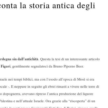
onta la storia antica degli
rdegna sin dall’antichità
. Questa la tesi di un interessante articolo
 Figari
, gentilmente segnalatoci da Bruno Piperno Beer.
sraele nei tempi biblici, ma con l’esodo all’epoca di Mosè si era
cale -. E neppure in seguito gli ebrei rimasti a vivere nelle terre di
imo dopoguerra, avevano ripreso l’antica produzione del liquore
alestina e nell’attuale Israele. Ora grazie alla “riscoperta” di un
rambi docenti presso l’università Cattolica di Parigi, rinasce quella