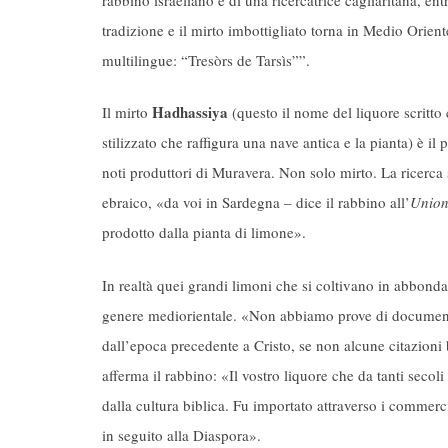
tradizione e il mirto imbottigliato torna in Medio Orien
multilingue: “Tresòrs de Tarsìs””.
Hadhassiya
Il mirto
(questo il nome del liquore scritto 
stilizzato che raffigura una nave antica e la pianta) è il
noti produttori di Muravera. Non solo mirto. La ricerca 
ebraico, «da voi in Sardegna – dice il rabbino all’
Union
prodotto dalla pianta di limone».
In realtà quei grandi limoni che si coltivano in abbondan
genere mediorientale. «Non abbiamo prove di documenti
dall’epoca precedente a Cristo, se non alcune citazioni b
afferma il rabbino: «Il vostro liquore che da tanti seco
dalla cultura biblica. Fu importato attraverso i commerc
in seguito alla Diaspora».