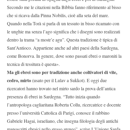
Secondo me le citazioni nella Bibbia fanno riferimento al bisso
che si ricava dalla Pinna Nobilis, cioè alla seta del mare.
Quando nella Torà si parla di un tessuto in bisso ricamato con
le unghie ma senza l’ago significa che i disegni sono realizzati
dentro la trama “a mostr’e agu”. Questa tradizione è tipica di
Sant’Antioco. Appartiene anche ad altri paesi della Sardegna,
come Bonorva. In genere, dove sono passati ebrei o maroniti la
tecnica di tessitura è questa».
Ma gli ebrei sono per tradizione anche coltivatori di vite,
cedro, mirto
(usato per il Lulav a Sukkot). E oggi due
ricercatori hanno trovato nel mirto sardo la prova dell’antica
presenza di ebrei in Sardegna. “Tutto inizia quando
l’antropologa cagliaritana Roberta Collu, ricercatrice e docente
presso l’università Cattolica di Parigi, conosce il rabbino
Gabriele Hagai, israeliano, che insegna filologia degli antichi
manoscritti ebraici nello stesso ateneo”, scrive L’Unione Sarda,