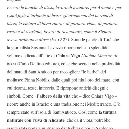
Fecero le tuniche di bisso, lavoro di tessitore, per Aronne e per
i suoi figli; il turbante di bisso, gli ornamenti dei berretti di
bisso, la cintura di bisso ritorto, di porpora viola, di porpora
rossa e di scarlatto, lavoro di ricamatore, come il Signore
aveva ordinato a Mosè (Es 39,27)
. Sono le parole di Torà che
la giornalista Susanna Lavazza riporta nel suo splendido
Chiara Vigo
volume dedicato all’arte di
L’ultimo Maestro di
bisso
(Carlo Delfino editore), colei che scende nelle profondità
del mare di Sant’Antioco per raccogliere “le barbe” del
mollusco Pinna Nobilis, dalle quali poi fila l’oro del mare, con
cui ricama, tesse, intreccia. E ripropone antichi disegni e
albero della vita
simboli. Come «l’
che – dice Chiara Vigo –
ricorre anche in Israele: è una tradizione nel Mediterraneo. C’è
tintura
sempre stato sull’isola di Sant’Antioco. Così come la
naturale con l’uva di Alicante
, che dà il viola: potrebbe
essere stata portata in Spagna dagli ebrei e poi in Sardegna.