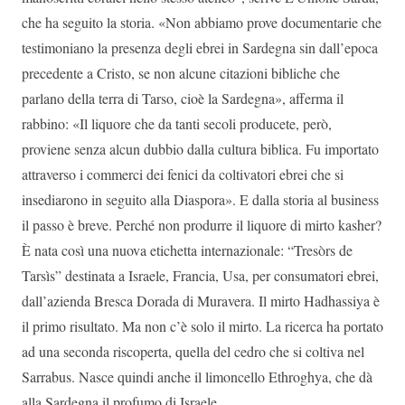
che ha seguito la storia. «Non abbiamo prove documentarie che
testimoniano la presenza degli ebrei in Sardegna sin dall’epoca
precedente a Cristo, se non alcune citazioni bibliche che
parlano della terra di Tarso, cioè la Sardegna», afferma il
rabbino: «Il liquore che da tanti secoli producete, però,
proviene senza alcun dubbio dalla cultura biblica. Fu importato
attraverso i commerci dei fenici da coltivatori ebrei che si
insediarono in seguito alla Diaspora». E dalla storia al business
il passo è breve. Perché non produrre il liquore di mirto kasher?
È nata così una nuova etichetta internazionale: “Tresòrs de
Tarsìs” destinata a Israele, Francia, Usa, per consumatori ebrei,
dall’azienda Bresca Dorada di Muravera. Il mirto Hadhassiya è
il primo risultato. Ma non c’è solo il mirto. La ricerca ha portato
ad una seconda riscoperta, quella del cedro che si coltiva nel
Sarrabus. Nasce quindi anche il limoncello Ethroghya, che dà
alla Sardegna il profumo di Israele.