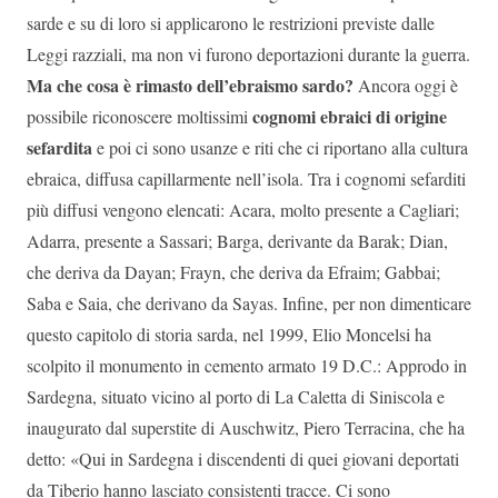
sarde e su di loro si applicarono le restrizioni previste dalle
Leggi razziali, ma non vi furono deportazioni durante la guerra.
Ma che cosa è rimasto dell’ebraismo sardo?
Ancora oggi è
cognomi ebraici di origine
possibile riconoscere moltissimi
sefardita
e poi ci sono usanze e riti che ci riportano alla cultura
ebraica, diffusa capillarmente nell’isola. Tra i cognomi sefarditi
più diffusi vengono elencati: Acara, molto presente a Cagliari;
Adarra, presente a Sassari; Barga, derivante da Barak; Dian,
che deriva da Dayan; Frayn, che deriva da Efraim; Gabbai;
Saba e Saia, che derivano da Sayas. Infine, per non dimenticare
questo capitolo di storia sarda, nel 1999, Elio Moncelsi ha
scolpito il monumento in cemento armato 19 D.C.: Approdo in
Sardegna, situato vicino al porto di La Caletta di Siniscola e
inaugurato dal superstite di Auschwitz, Piero Terracina, che ha
detto: «Qui in Sardegna i discendenti di quei giovani deportati
da Tiberio hanno lasciato consistenti tracce. Ci sono