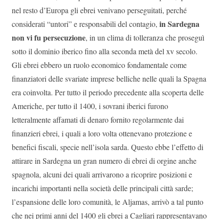
nel resto d’Europa gli ebrei venivano perseguitati, perché
in Sardegna
considerati “untori” e responsabili del contagio,
non vi fu persecuzione
, in un clima di tolleranza che proseguì
sotto il dominio iberico fino alla seconda metà del xv secolo.
Gli ebrei ebbero un ruolo economico fondamentale come
finanziatori delle svariate imprese belliche nelle quali la Spagna
era coinvolta. Per tutto il periodo precedente alla scoperta delle
Americhe, per tutto il 1400, i sovrani iberici furono
letteralmente affamati di denaro fornito regolarmente dai
finanzieri ebrei, i quali a loro volta ottenevano protezione e
benefici fiscali, specie nell’isola sarda. Questo ebbe l’effetto di
attirare in Sardegna un gran numero di ebrei di orgine anche
spagnola, alcuni dei quali arrivarono a ricoprire posizioni e
incarichi importanti nella società delle principali città sarde;
l’espansione delle loro comunità, le Aljamas, arrivò a tal punto
che nei primi anni del 1400 gli ebrei a Cagliari rappresentavano