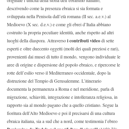
originale l’unicità della storia dell’ebraismo italiano,
descrivendo come la presenza ebraica si sia formata e
sviluppata nella Penisola dall’età romana (II sec. a.e.v.) al
Medioevo (X sec. d.e.v.) e come gli ebrei d’Italia abbiano
costruito la propria peculiare identità, anche rispetto ad altri
i contributi video
luoghi della diaspora. Attraverso
di sette
esperti e oltre duecento oggetti (molti dei quali preziosi e rari),
provenienti dai musei di tutto il mondo, vengono individuate le
aree di origine e dispersione del popolo ebraico, e ripercorse le
rotte dell’esilio verso il Mediterraneo occidentale, dopo la
distruzione del Tempio di Gerusalemme. L’itinerario
documenta la permanenza a Roma e nel meridione, parla di
migrazione, schiavitù, integrazione e intolleranza religiosa, in
rapporto sia al mondo pagano che a quello cristiano. Segue la
fioritura dell’Alto Medioevo e poi il precisarsi di una cultura
ebraica italiana, sia a sud che a nord, come testimonia l’ebreo