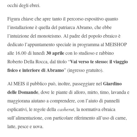
occhi degli ebrei.
Figura chiave che apre tanto il percorso espositivo quanto
l’installazione è quella del patriarca Abramo, che ebbe
l’intuizione del monoteismo. Al padre del popolo ebraico è
dedicato l’appuntamento speciale in programma al MEISHOP
30 aprile
alle 16.00 di lunedì
con lo studioso e rabbino
Vai verso te stesso: il viaggio
Roberto Della Rocca, dal titolo “
fisico e interiore di Abramo
” (ingresso gratuito).
Giardino
Al MEIS il pubblico può, inoltre, passeggiare nel
delle Domande
, dove le piante di
a
lloro, mirto, timo, lavanda e
maggiorana
aiutano a comprendere, con l’aiuto di pannelli
esplicativi, le regole della
c
asherut
, la normativa ebraica
sull’alimentazione, con particolare riferimento all’uso di carne,
latte, pesce e uova.