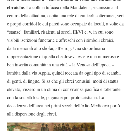
ebraiche
. La collina tufacea della Maddalena, vicinissima al
centro della cittadina, ospita una rete di cunicoli sotterranei, veri
e propri corridoi le cui pareti sono occupate da loculi, a volte da
“stanze” familiari, risalenti ai secoli III/VI e. v. in cui sono
visibili iscrizioni funerarie e affreschi con i simboli ebraici,
dalla menorah allo shofar, all’etrog. Una straordinaria
rappresentazione di quella che doveva essere una numerosa e
ben inserita comunità in una città – la Venosa dell’epoca –
lambita dalla via Appia, quindi toccata da ogni tipo di scambi,
di genti, di lingue. Si sa che gli ebrei venusini, molti di status
elevato, vissero in un clima di convivenza pacifica e tollerante
con la società locale, pagana e poi proto cristiana. La
decadenza dell’area nei primi secoli dell’Alto Medioevo portò
alla dispersione degli ebrei.