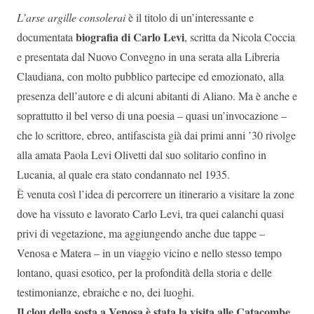
L’arse argille consolerai
è il titolo di un’interessante e
biografia di Carlo Levi
documentata
, scritta da Nicola Coccia
e presentata dal Nuovo Convegno in una serata alla Libreria
Claudiana, con molto pubblico partecipe ed emozionato, alla
presenza dell’autore e di alcuni abitanti di Aliano. Ma è anche e
soprattutto il bel verso di una poesia – quasi un’invocazione –
che lo scrittore, ebreo, antifascista già dai primi anni ’30 rivolge
alla amata Paola Levi Olivetti dal suo solitario confino in
Lucania, al quale era stato condannato nel 1935.
È venuta così l’idea di percorrere un itinerario a visitare la zone
dove ha vissuto e lavorato Carlo Levi, tra quei calanchi quasi
privi di vegetazione, ma aggiungendo anche due tappe –
Venosa e Matera – in un viaggio vicino e nello stesso tempo
lontano, quasi esotico, per la profondità della storia e delle
testimonianze, ebraiche e no, dei luoghi.
Il clou della sosta a Venosa è stata la visita alle Catacombe