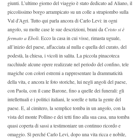
giunti. L’ultimo giorno del viaggio è stato dedicato ad Aliano, il
piccolissimo borgo arrampicato su un colle a strapiombo sulla
Val d’Agri. Tutto qui parla ancora di Carlo Levi: in ogni
angolo, su molte case le sue descrizioni, brani da
Cristo si è
fermato a Eboli
. Ecco la casa in cui visse, rimasta uguale,
all’inizio del paese, affacciata al nulla e quella del curato, del
podestà, la chiesa, i vicoli in salita. La piccola pinacoteca
racchiude alcune opere realizzate nel periodo del confino, tele
magiche con colori estremi a rappresentare la drammaticità
della vita, e ancora le foto storiche, lui negli angoli del paese,
con Paola, con il cane Barone, fino a quelle dei funerali: gli
intellettuali e i politici italiani, le sorelle e tutta la gente del
paese. E, al cimitero, la semplice tomba in un angolo, con la
vista del monte Pollino e dei tetti fino alla sua casa, una tomba
quasi coperta di sassi a testimoniare un continuo ricordo e
omaggio. Sì perché Carlo Levi, dopo una vita ricca e nobile,