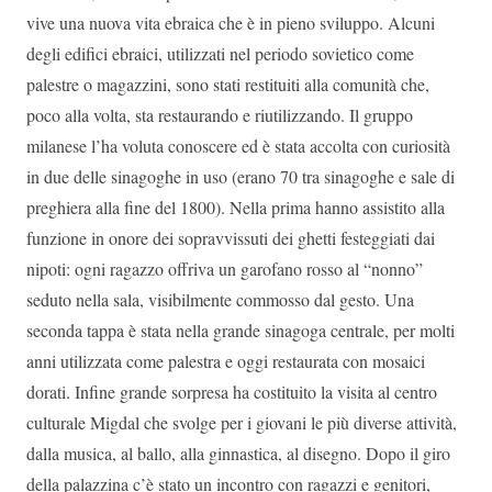
vive una nuova vita ebraica che è in pieno sviluppo. Alcuni
degli edifici ebraici, utilizzati nel periodo sovietico come
palestre o magazzini, sono stati restituiti alla comunità che,
poco alla volta, sta restaurando e riutilizzando. Il gruppo
milanese l’ha voluta conoscere ed è stata accolta con curiosità
in due delle sinagoghe in uso (erano 70 tra sinagoghe e sale di
preghiera alla fine del 1800). Nella prima hanno assistito alla
funzione in onore dei sopravvissuti dei ghetti festeggiati dai
nipoti: ogni ragazzo offriva un garofano rosso al “nonno”
seduto nella sala, visibilmente commosso dal gesto. Una
seconda tappa è stata nella grande sinagoga centrale, per molti
anni utilizzata come palestra e oggi restaurata con mosaici
dorati. Infine grande sorpresa ha costituito la visita al centro
culturale Migdal che svolge per i giovani le più diverse attività,
dalla musica, al ballo, alla ginnastica, al disegno. Dopo il giro
della palazzina c’è stato un incontro con ragazzi e genitori,