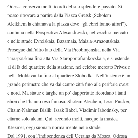
Odessa conserva molti ricordi del suo splendore passato. Si
posso ritrovare a partire dalla Piazza Gretsk (Scholem
Aleikhem la chiamava la piazza dove “gli ebrei fanno affari”),
continua nella Perspective Alexandrovski, nel vecchio mercato
e nelle strade Evreiskaia, Bazarnaia, Malaia-Arnaoutskaia.
Prosegue dall’altro lato della Via Preobrajenska, nella Via
Tiraspolskaia fino alla Via Staroportofrankovskaia, e si estende
al di là del quartiere della stazione, nel celebre mercato Privoz e
nella Moldavanka fino al quartiere Slobodka. Nell’insieme è un
grande perimetro che va dal centro città fino alle periferie ovest
e nord. Ma statue e targhe un po’ dappertutto ricordano i tanti
ebrei che l’hanno resa famosa: Sholem Alechem, Leon Pinsker,
Chaim-Nahman Bialik, Isaak Babel, Vladimir Jabotinsky, per
citarne solo alcuni. Qui, secondo molti, nacque la musica
Klezmer, oggi suonata normalmente nelle strade.
Dal 1991, con l’indipendenza dell’Ucraina da Mosca, Odessa