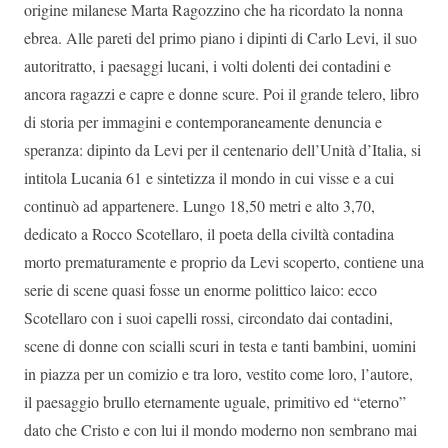
origine milanese Marta Ragozzino che ha ricordato la nonna
ebrea. Alle pareti del primo piano i dipinti di Carlo Levi, il suo
autoritratto, i paesaggi lucani, i volti dolenti dei contadini e
ancora ragazzi e capre e donne scure. Poi il grande telero, libro
di storia per immagini e contemporaneamente denuncia e
speranza: dipinto da Levi per il centenario dell’Unità d’Italia, si
intitola Lucania 61 e sintetizza il mondo in cui visse e a cui
continuò ad appartenere. Lungo 18,50 metri e alto 3,70,
dedicato a Rocco Scotellaro, il poeta della civiltà contadina
morto prematuramente e proprio da Levi scoperto, contiene una
serie di scene quasi fosse un enorme polittico laico: ecco
Scotellaro con i suoi capelli rossi, circondato dai contadini,
scene di donne con scialli scuri in testa e tanti bambini, uomini
in piazza per un comizio e tra loro, vestito come loro, l’autore,
il paesaggio brullo eternamente uguale, primitivo ed “eterno”
dato che Cristo e con lui il mondo moderno non sembrano mai