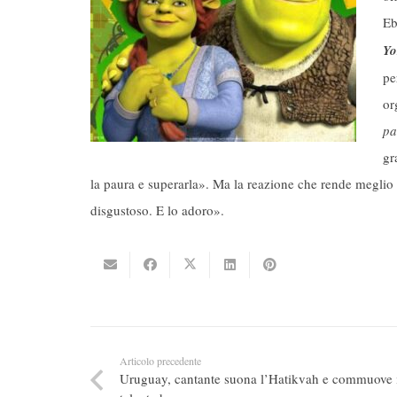
Eb
Yo
pe
or
pa
gr
la paura e superarla». Ma la reazione che rende meglio l
disgustoso. E lo adoro».
Articolo precedente
Uruguay, cantante suona l’Hatikvah e commuove i