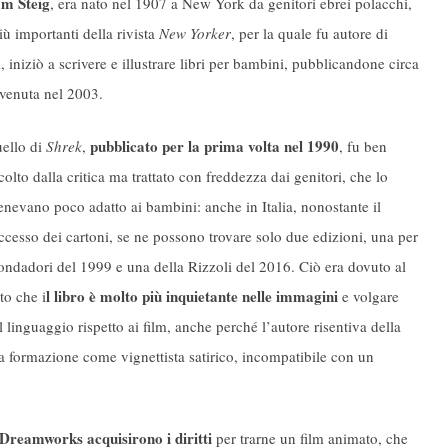
am Steig
, era nato nel 1907 a New York da genitori ebrei polacchi,
ù importanti della rivista
New Yorker
, per la quale fu autore di
 iniziò a scrivere e illustrare libri per bambini, pubblicandone circa
vvenuta nel 2003.
pubblicato per la prima volta nel 1990
ello di
Shrek
,
, fu ben
colto dalla critica ma trattato con freddezza dai genitori, che lo
tenevano poco adatto ai bambini: anche in Italia, nonostante il
ccesso dei cartoni, se ne possono trovare solo due edizioni, una per
ndadori del 1999 e una della Rizzoli del 2016. Ciò era dovuto al
l libro è molto più inquietante nelle immagini
tto che i
e volgare
l linguaggio rispetto ai film, anche perché l’autore risentiva della
a formazione come vignettista satirico, incompatibile con un
 Dreamworks acquisirono i diritti
per trarne un film animato, che