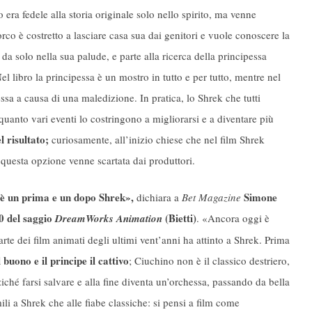
era fedele alla storia originale solo nello spirito, ma venne
’orco è costretto a lasciare casa sua dai genitori e vuole conoscere la
 da solo nella sua palude, e parte alla ricerca della principessa
el libro la principessa è un mostro in tutto e per tutto, mentre nel
ssa a causa di una maledizione. In pratica, lo Shrek che tutti
quanto vari eventi lo costringono a migliorarsi e a diventare più
l risultato;
curiosamente, all’inizio chiese che nel film Shrek
questa opzione venne scartata dai produttori.
’è un prima e un dopo Shrek»,
Simone
dichiara a
Bet Magazine
0 del saggio
(Bietti)
DreamWorks Animation
. «Ancora oggi è
rte dei film animati degli ultimi vent’anni ha attinto a Shrek. Prima
l buono e il principe il cattivo
; Ciuchino non è il classico destriero,
ché farsi salvare e alla fine diventa un’orchessa, passando da bella
ili a Shrek che alle fiabe classiche: si pensi a film come