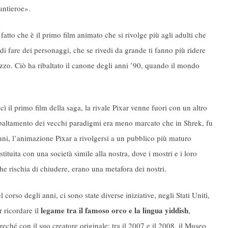
antieroe».
atto che è il primo film animato che si rivolge più agli adulti che
di fare dei personaggi, che se rivedi da grande ti fanno più ridere
zzo. Ciò ha ribaltato il canone degli anni ’90, quando il mondo
ì il primo film della saga, la rivale Pixar venne fuori con un altro
ribaltamento dei vecchi paradigmi era meno marcato che in Shrek, fu
i, l’animazione Pixar a rivolgersi a un pubblico più maturo
ituita con una società simile alla nostra, dove i mostri e i loro
e rischia di chiudere, erano una metafora dei nostri.
l corso degli anni, ci sono state diverse iniziative, negli Stati Uniti,
legame tra il famoso orco e la lingua yiddish
r ricordare il
,
treché con il suo creatore originale: tra il 2007 e il 2008, il Museo