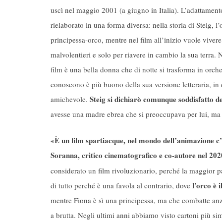
uscì nel maggio 2001 (a giugno in Italia). L’adattamento 
rielaborato in una forma diversa: nella storia di Steig, l
principessa-orco, mentre nel film all’inizio vuole vivere
malvolentieri e solo per riavere in cambio la sua terra. N
film è una bella donna che di notte si trasforma in orche
conoscono è più buono della sua versione letteraria, in 
Steig si dichiarò comunque soddisfatto de
amichevole.
avesse una madre ebrea che si preoccupava per lui, ma 
«È un film spartiacque, nel mondo dell’animazione c
Soranna, critico cinematografico e co-autore nel 202
considerato un film rivoluzionario, perché la maggior pa
l’orco è i
di tutto perché è una favola al contrario, dove
mentre Fiona è sì una principessa, ma che combatte anzi
a brutta. Negli ultimi anni abbiamo visto cartoni più sim