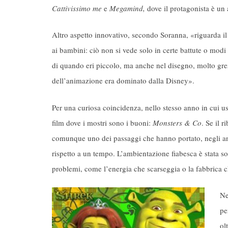
Cattivissimo me
e
Megamind,
dove il protagonista è un 
Altro aspetto innovativo, secondo Soranna, «riguarda il f
ai bambini: ciò non si vede solo in certe battute o modi 
di quando eri piccolo, ma anche nel disegno, molto gre
dell’animazione era dominato dalla Disney».
Per una curiosa coincidenza, nello stesso anno in cui usc
film dove i mostri sono i buoni:
Monsters & Co
. Se il 
comunque uno dei passaggi che hanno portato, negli ann
rispetto a un tempo. L’ambientazione fiabesca è stata sost
problemi, come l’energia che scarseggia o la fabbrica ch
Ne
pe
ol