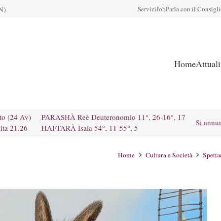
N)
Servizi
Job
Parla con il Consigl
Home
Attual
to (24 Av)
PARASHÀ Reè Deuteronomio 11°, 26-16°, 17
Si annu
ita 21.26
HAFTARÀ Isaia 54°, 11-55°, 5
Home
Cultura e Società
Spetta