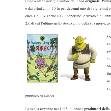
libro originale, Willi
(“spaventapasseri”). L’autore del
e dai primi anni ‘30 fu per decenni uno dei vignettisti pi
circa 1.600 vignette e 120 copertine. Arrivato a 60 anni,
25, di cui l’ultimo nello stesso anno della sua morte, a
Qu
ac
ri
su
Mo
fa
ne
su
pubblico di minori.
produttori della
La svolta avvenne nel 1995, quando i