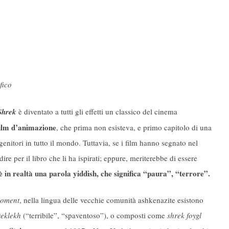
fico
Shrek
è diventato a tutti gli effetti un classico del cinema
ilm d’animazione
, che prima non esisteva, e primo capitolo di una
genitori in tutto il mondo. Tuttavia, se i film hanno segnato nel
re per il libro che li ha ispirati; eppure, meriterebbe di essere
 in realtà una parola yiddish, che significa “paura”, “terrore”.
oment
, nella lingua delle vecchie comunità ashkenazite esistono
reklekh
(“terribile”, “spaventoso”), o composti come
shrek foygl