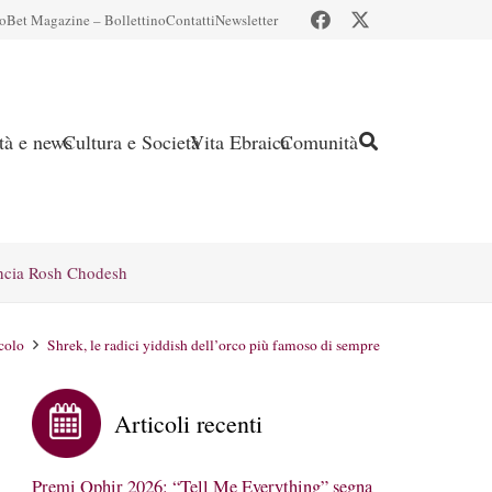
io
Bet Magazine – Bollettino
Contatti
Newsletter
ità e news
Cultura e Società
Vita Ebraica
Comunità
ncia Rosh Chodesh
colo
Shrek, le radici yiddish dell’orco più famoso di sempre
Articoli recenti
Premi Ophir 2026: “Tell Me Everything” segna